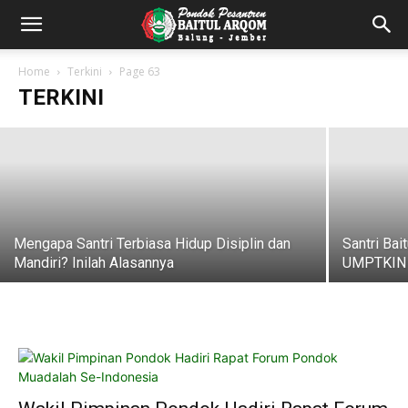
Santri Berkarakter: Inilah 7 Pelajaran
Hidup di Pesantren
Home
Terkini
Page 63
TERKINI
admin
-
July 29, 2026
Mengapa Santri Terbiasa Hidup Disiplin dan
Santri Ba
Mandiri? Inilah Alasannya
UMPTKIN 