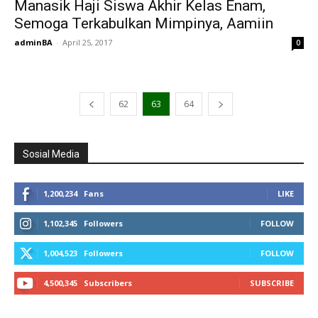
Manasik Haji Siswa Akhir Kelas Enam,
Semoga Terkabulkan Mimpinya, Aamiin
adminBA
-
April 25, 2017
0
62
63
64
Sosial Media
1,200,234
Fans
LIKE
1,102,345
Followers
FOLLOW
1,004,523
Followers
FOLLOW
4,500,345
Subscribers
SUBSCRIBE