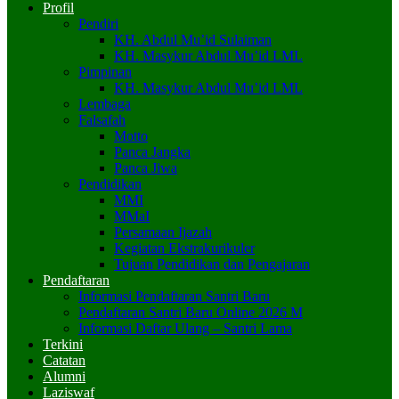
Profil
Pendiri
KH. Abdul Mu’id Sulaiman
KH. Masykur Abdul Mu’id LML
Pimpinan
KH. Masykur Abdul Mu’id LML
Lembaga
Falsafah
Motto
Panca Jangka
Panca Jiwa
Pendidikan
MMI
MMaI
Persamaan Ijazah
Kegiatan Ekstrakurikuler
Tujuan Pendidikan dan Pengajaran
Pendaftaran
Informasi Pendaftaran Santri Baru
Pendaftaran Santri Baru Online 2026 M
Informasi Daftar Ulang – Santri Lama
Terkini
Catatan
Alumni
Laziswaf