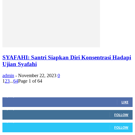
SYAFAHI: Santri Siapkan Diri Konsentrasi Hadapi
Ujian Syafahi
admin
-
November 22, 2023
0
1
2
3
...
64
Page 1 of 64
Sosial Media
1,200,234
Fans
LIKE
1,102,345
Followers
FOLLOW
1,004,523
Followers
FOLLOW
4,500,345
Subscribers