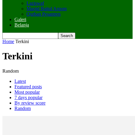
Laziswaf
Masjid Baitul Arqom
Qurban Pesantren
Galeri
Belanja
Home
Terkini
Terkini
Random
Latest
Featured posts
Most popular
7 days popular
By review score
Random