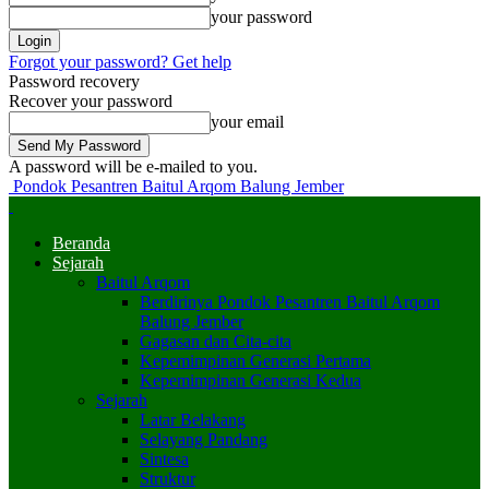
your password
Forgot your password? Get help
Password recovery
Recover your password
your email
A password will be e-mailed to you.
Pondok Pesantren Baitul Arqom Balung Jember
Beranda
Sejarah
Baitul Arqom
Berdirinya Pondok Pesantren Baitul Arqom
Balung Jember
Gagasan dan Cita-cita
Kepemimpinan Generasi Pertama
Kepemimpinan Generasi Kedua
Sejarah
Latar Belakang
Selayang Pandang
Sintesa
Struktur