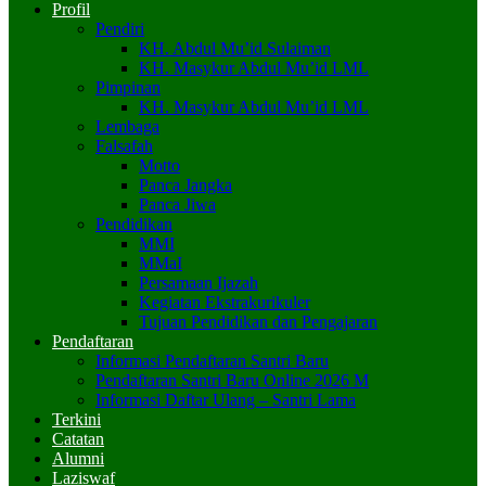
Profil
Pendiri
KH. Abdul Mu’id Sulaiman
KH. Masykur Abdul Mu’id LML
Pimpinan
KH. Masykur Abdul Mu’id LML
Lembaga
Falsafah
Motto
Panca Jangka
Panca Jiwa
Pendidikan
MMI
MMaI
Persamaan Ijazah
Kegiatan Ekstrakurikuler
Tujuan Pendidikan dan Pengajaran
Pendaftaran
Informasi Pendaftaran Santri Baru
Pendaftaran Santri Baru Online 2026 M
Informasi Daftar Ulang – Santri Lama
Terkini
Catatan
Alumni
Laziswaf