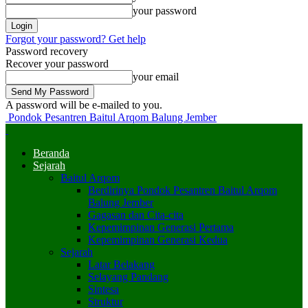
your password
Forgot your password? Get help
Password recovery
Recover your password
your email
A password will be e-mailed to you.
Pondok Pesantren Baitul Arqom Balung Jember
Beranda
Sejarah
Baitul Arqom
Berdirinya Pondok Pesantren Baitul Arqom
Balung Jember
Gagasan dan Cita-cita
Kepemimpinan Generasi Pertama
Kepemimpinan Generasi Kedua
Sejarah
Latar Belakang
Selayang Pandang
Sintesa
Struktur