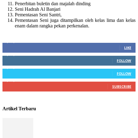
Penerbitan buletin dan majalah dinding
Seni Hadrah Al Banjari
Pementasan Seni Santri,
Pementasan Seni juga ditampilkan oleh kelas lima dan kelas
enam dalam rangka pekan perkenalan.
Sosial Media
1,200,234
Fans
LIKE
1,102,345
Followers
FOLLOW
1,004,523
Followers
FOLLOW
4,500,345
Subscribers
SUBSCRIBE
Artikel Terbaru