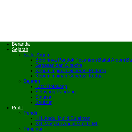
Beranda
Sejarah
Baitul Arqom
Berdirinya Pondok Pesantren Baitul Arqom B
Gagasan dan Cita-cita
Kepemimpinan Generasi Pertama
Kepemimpinan Generasi Kedua
Sejarah
Latar Belakang
Selayang Pandang
Sintesa
Struktur
Profil
Pendiri
KH. Abdul Mu’id Sulaiman
KH. Masykur Abdul Mu’id LML
Pimpinan