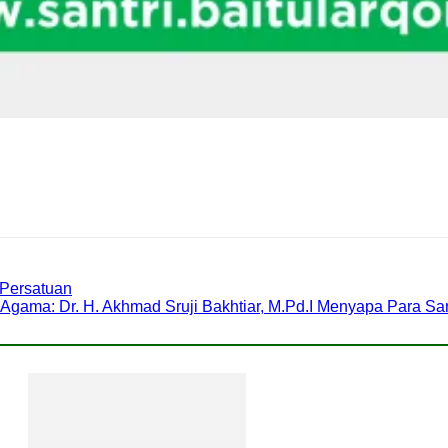
 Persatuan
gama: Dr. H. Akhmad Sruji Bakhtiar, M.Pd.I Menyapa Para San