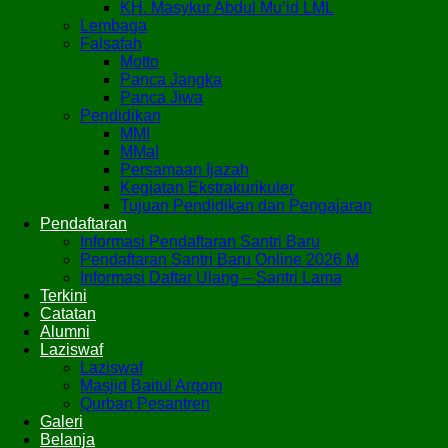
KH. Masykur Abdul Mu’id LML
Lembaga
Falsafah
Motto
Panca Jangka
Panca Jiwa
Pendidikan
MMI
MMaI
Persamaan Ijazah
Kegiatan Ekstrakurikuler
Tujuan Pendidikan dan Pengajaran
Pendaftaran
Informasi Pendaftaran Santri Baru
Pendaftaran Santri Baru Online 2026 M
Informasi Daftar Ulang – Santri Lama
Terkini
Catatan
Alumni
Laziswaf
Laziswaf
Masjid Baitul Arqom
Qurban Pesantren
Galeri
Belanja