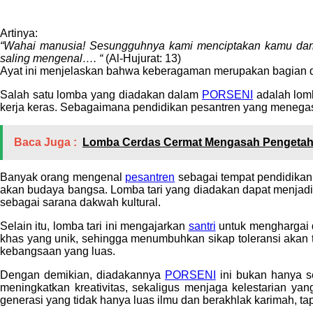
Artinya:
“Wahai manusia! Sesungguhnya kami menciptakan kamu dari
saling mengenal…. “
(Al-Hujurat: 13)
Ayat ini menjelaskan bahwa keberagaman merupakan bagian dari
Salah satu lomba yang diadakan dalam
PORSENI
adalah lomb
kerja keras. Sebagaimana pendidikan pesantren yang menegask
Baca Juga :
Lomba Cerdas Cermat Mengasah Pengetahu
Banyak orang mengenal
pesantren
sebagai tempat pendidikan
akan budaya bangsa. Lomba tari yang diadakan dapat menjadi pe
sebagai sarana dakwah kultural.
Selain itu, lomba tari ini mengajarkan
santri
untuk menghargai d
khas yang unik, sehingga menumbuhkan sikap toleransi akan t
kebangsaan yang luas.
Dengan demikian, diadakannya
PORSENI
ini bukan hanya se
meningkatkan kreativitas, sekaligus menjaga kelestarian ya
generasi yang tidak hanya luas ilmu dan berakhlak karimah, tap