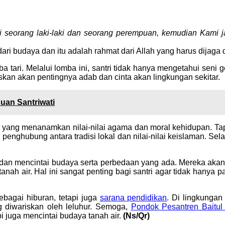
 seorang laki-laki dan seorang perempuan, kemudian Kami 
 budaya dan itu adalah rahmat dari Allah yang harus dijaga d
a tari. Melalui lomba ini, santri tidak hanya mengetahui seni 
an akan pentingnya adab dan cinta akan lingkungan sekitar.
an Santriwati
 yang menanamkan nilai-nilai agama dan moral kehidupan. Ta
nghubung antara tradisi lokal dan nilai-nilai keislaman. Sela
an mencintai budaya serta perbedaan yang ada. Mereka akan t
anah air. Hal ini sangat penting bagi santri agar tidak han
bagai hiburan, tetapi juga
sarana pendidikan
. Di lingkunga
ng diwariskan oleh leluhur. Semoga,
Pondok Pesantren Baitu
i juga mencintai budaya tanah air.
(Ns/Qr)