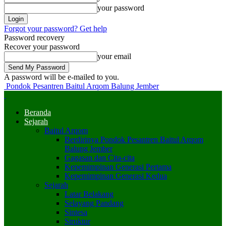
your password
Forgot your password? Get help
Password recovery
Recover your password
your email
A password will be e-mailed to you.
Pondok Pesantren Baitul Arqom Balung Jember
Beranda
Sejarah
Baitul Arqom
Berdirinya Pondok Pesantren Baitul Arqom
Balung Jember
Gagasan dan Cita-cita
Kepemimpinan Generasi Pertama
Kepemimpinan Generasi Kedua
Sejarah
Latar Belakang
Selayang Pandang
Sintesa
Struktur