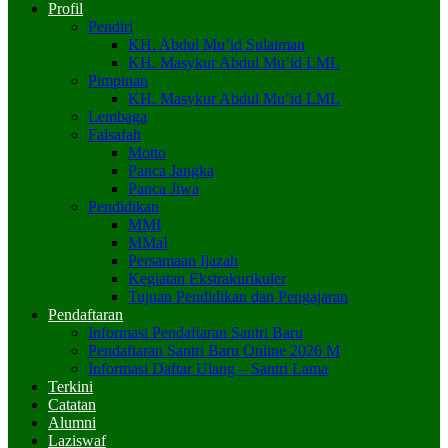
Profil
Pendiri
KH. Abdul Mu’id Sulaiman
KH. Masykur Abdul Mu’id LML
Pimpinan
KH. Masykur Abdul Mu’id LML
Lembaga
Falsafah
Motto
Panca Jangka
Panca Jiwa
Pendidikan
MMI
MMaI
Persamaan Ijazah
Kegiatan Ekstrakurikuler
Tujuan Pendidikan dan Pengajaran
Pendaftaran
Informasi Pendaftaran Santri Baru
Pendaftaran Santri Baru Online 2026 M
Informasi Daftar Ulang – Santri Lama
Terkini
Catatan
Alumni
Laziswaf