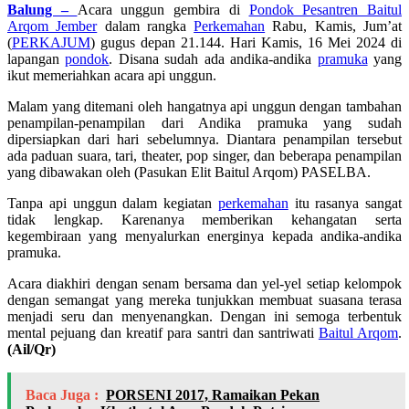
Balung –
Acara unggun gembira di
Pondok Pesantren Baitul
Arqom Jember
dalam rangka
Perkemahan
Rabu, Kamis, Jum’at
(
PERKAJUM
) gugus depan 21.144. Hari Kamis, 16 Mei 2024 di
lapangan
pondok
. Disana sudah ada andika-andika
pramuka
yang
ikut memeriahkan acara api unggun.
Malam yang ditemani oleh hangatnya api unggun dengan tambahan
penampilan-penampilan dari Andika pramuka yang sudah
dipersiapkan dari hari sebelumnya. Diantara penampilan tersebut
ada paduan suara, tari, theater, pop singer, dan beberapa penampilan
yang dibawakan oleh (Pasukan Elit Baitul Arqom) PASELBA.
Tanpa api unggun dalam kegiatan
perkemahan
itu rasanya sangat
tidak lengkap. Karenanya memberikan kehangatan serta
kegembiraan yang menyalurkan energinya kepada andika-andika
pramuka.
Acara diakhiri dengan senam bersama dan yel-yel setiap kelompok
dengan semangat yang mereka tunjukkan membuat suasana terasa
menjadi seru dan menyenangkan. Dengan ini semoga terbentuk
mental pejuang dan kreatif para santri dan santriwati
Baitul Arqom
.
(Ail/Qr)
Baca Juga :
PORSENI 2017, Ramaikan Pekan