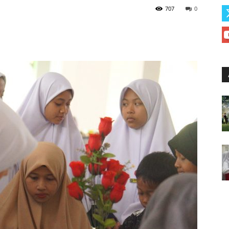
707
0
Baitul
Arqom
Balung