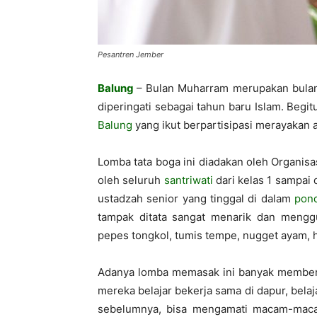
Pesantren Jember
Balung
– Bulan Muharram merupakan bulan 
diperingati sebagai tahun baru Islam. Begit
Balung
yang ikut berpartisipasi merayakan 
Lomba tata boga ini diadakan oleh Organisas
oleh seluruh
santriwati
dari kelas 1 sampai
ustadzah senior yang tinggal di dalam
pon
tampak ditata sangat menarik dan mengg
pepes tongkol, tumis tempe, nugget ayam, 
Adanya lomba memasak ini banyak memberi p
mereka belajar bekerja sama di dapur, bel
sebelumnya, bisa mengamati macam-maca