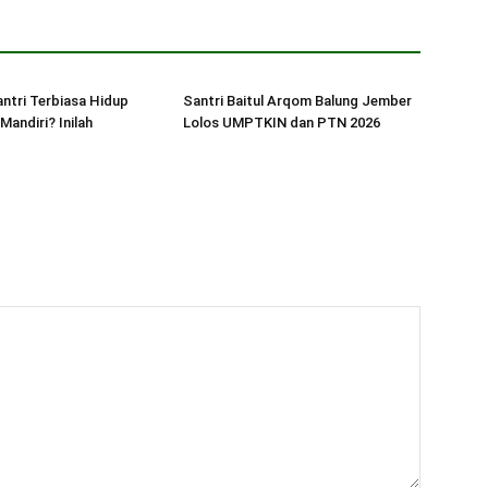
ntri Terbiasa Hidup
Santri Baitul Arqom Balung Jember
 Mandiri? Inilah
Lolos UMPTKIN dan PTN 2026