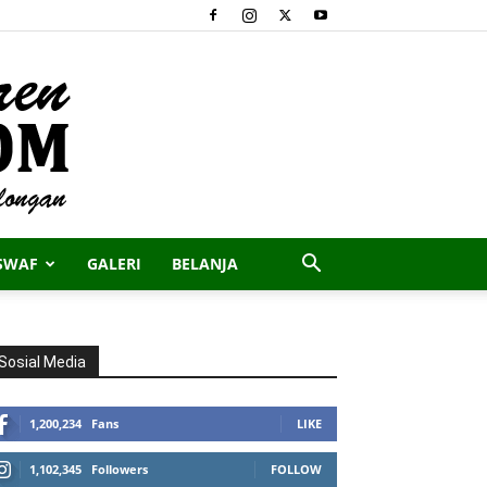
SWAF
GALERI
BELANJA
Sosial Media
1,200,234
Fans
LIKE
1,102,345
Followers
FOLLOW