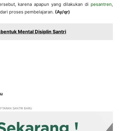
ersebut, k
arena apapun yang dilakukan di
pesantren
,
dari proses pembelajaran.
(Ay/qr)
entuk Mental Disiplin Santri
ru
FTARAN SANTRI BARU