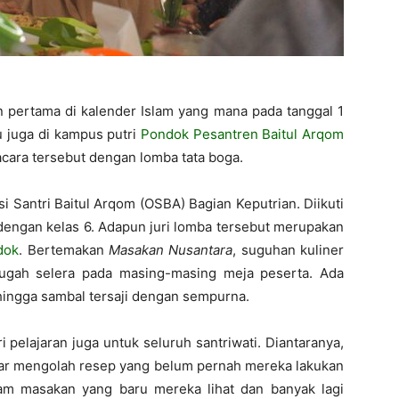
Jember
pertama di kalender Islam yang mana pada tanggal 1
u juga di kampus putri
Pondok Pesantren Baitul Arqom
acara tersebut dengan lomba tata boga.
i Santri Baitul Arqom (OSBA) Bagian Keputrian. Diikuti
 dengan kelas 6. Adapun juri lomba tersebut merupakan
dok
. Bertemakan
Masakan Nusantara
, suguhan kuliner
ugah selera pada masing-masing meja peserta. Ada
hingga sambal tersaji dengan sempurna.
elajaran juga untuk seluruh santriwati. Diantaranya,
ajar mengolah resep yang belum pernah mereka lakukan
m masakan yang baru mereka lihat dan banyak lagi