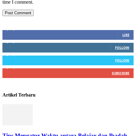
time I comment.
Sosial Media
1,200,234
Fans
LIKE
1,102,345
Followers
FOLLOW
1,004,523
Followers
FOLLOW
4,500,345
Subscribers
SUBSCRIBE
Artikel Terbaru
Tips Mengatur Waktu antara Belajar dan Ibadah