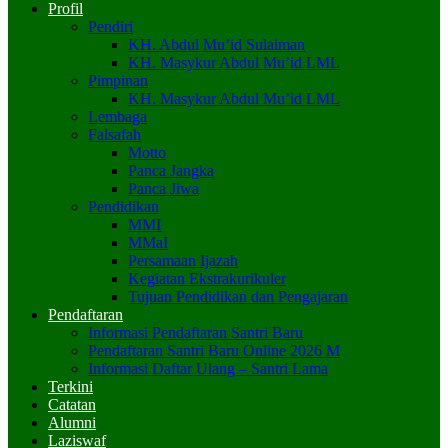
Profil
Pendiri
KH. Abdul Mu’id Sulaiman
KH. Masykur Abdul Mu’id LML
Pimpinan
KH. Masykur Abdul Mu’id LML
Lembaga
Falsafah
Motto
Panca Jangka
Panca Jiwa
Pendidikan
MMI
MMaI
Persamaan Ijazah
Kegiatan Ekstrakurikuler
Tujuan Pendidikan dan Pengajaran
Pendaftaran
Informasi Pendaftaran Santri Baru
Pendaftaran Santri Baru Online 2026 M
Informasi Daftar Ulang – Santri Lama
Terkini
Catatan
Alumni
Laziswaf