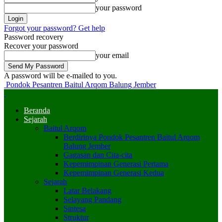
your password
Forgot your password? Get help
Password recovery
Recover your password
your email
A password will be e-mailed to you.
Pondok Pesantren Baitul Arqom Balung Jember
Beranda
Sejarah
Baitul Arqom
Berdirinya Pondok Pesantren Baitul Arqom
Balung Jember
Gagasan dan Cita-cita
Kepemimpinan Generasi Pertama
Kepemimpinan Generasi Kedua
Sejarah
Latar Belakang
Selayang Pandang
Sintesa
Struktur