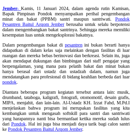
Jember-
Kamis, 11 Januari 2024, dalam agenda rutin Kamisan,
Bapak Pimpinan Pondok menyampaikan perihal pengembangan
minat dan bakat (PPBM) santri maupun santriwati.
Pondok
Pesantren Baitul Arqom Jember
berusaha untuk selalu berpotensi
dalam mengembangkan bakat santrinya. Sehingga mereka memiliki
kesempatan luas untuk mengeksplorasi bakatnya.
Dalam pengembangan bakat di
pesantren
ini bukan berarti hanya
didapatkan di dalam kelas saja melainkan dengan fasilitas di luar
ruangan dan mereka bebas berinovasi dan berkreasi. Selain itu, juga
akan mendapat dukungan dan bimbingan dari staff pengajar yang
berpengalaman, yang mana para pelatih bakat dan minat bukan
hanya berasal dari ustadz dan ustadzah dalam, namun juga
mendatangkan para profesional di bidang keahlian berbeda dari luar
pondok
.
Diantara beberapa program kegiatan tersebut antara lain: musik,
drumband, tataboga, kaligrafi, fotografi, otomomotif, desain grafis,
MIPA, menjahit, dan lain-lain. Al-Ustadz KH. Izzat Fahd, M.Pd.I
menjelaskan bahwa program ini merupakan fasilitas yang kita
kembangkan untuk mengasah softskill para santri dan santriwati
yang harapannya nanti bisa bermanfaat ketika mereka sudah lulus
dari
Pondok
. Hal ini juga bisa menjadi daya tarik bagi calon santri
ke
Pondok Pesantren Baitul Arqom Jember
.