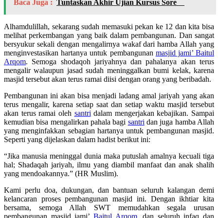
Baca Juga :
Tuntaskan Akhir Ujian Kursus Sore
Alhamdulillah, sekarang sudah memasuki pekan ke 12 dan kita bisa
melihat perkembangan yang baik dalam pembangunan. Dan sangat
bersyukur sekali dengan mengalirnya wakaf dari hamba Allah yang
menginvestasikan hartanya untuk pembangunan
masjid jami’ Baitul
Arqom
. Semoga shodaqoh jariyahnya dan pahalanya akan terus
mengalir walaupun jasad sudah meninggalkan bumi kelak, karena
masjid tersebut akan terus ramai diisi dengan orang yang beribadah.
Pembangunan ini akan bisa menjadi ladang amal jariyah yang akan
terus mengalir, karena setiap saat dan setiap waktu masjid tersebut
akan terus ramai oleh
santri
dalam mengerjakan kebajikan. Sampai
kemudian bisa mengalirkan pahala bagi
santri
dan juga hamba Allah
yang menginfakkan sebagian hartanya untuk pembangunan masjid.
Seperti yang dijelaskan dalam hadist berikut ini:
“Jika manusia meninggal dunia maka putuslah amalnya kecuali tiga
hal; Shadaqah jariyah, ilmu yang diambil manfaat dan anak shalih
yang mendoakannya.” (HR Muslim).
Kami perlu doa, dukungan, dan bantuan seluruh kalangan demi
kelancaran proses pembangunan masjid ini. Dengan ikhtiar kita
bersama, semoga Allah SWT memudahkan segala urusan
pembangunan masjid jami’
Baitul Arqom
, dan seluruh infaq dan