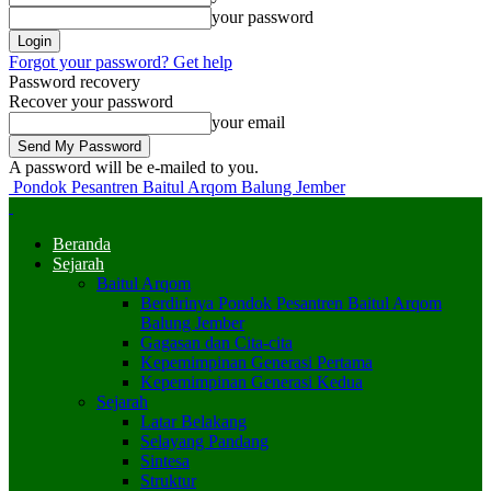
your password
Forgot your password? Get help
Password recovery
Recover your password
your email
A password will be e-mailed to you.
Pondok Pesantren Baitul Arqom Balung Jember
Beranda
Sejarah
Baitul Arqom
Berdirinya Pondok Pesantren Baitul Arqom
Balung Jember
Gagasan dan Cita-cita
Kepemimpinan Generasi Pertama
Kepemimpinan Generasi Kedua
Sejarah
Latar Belakang
Selayang Pandang
Sintesa
Struktur