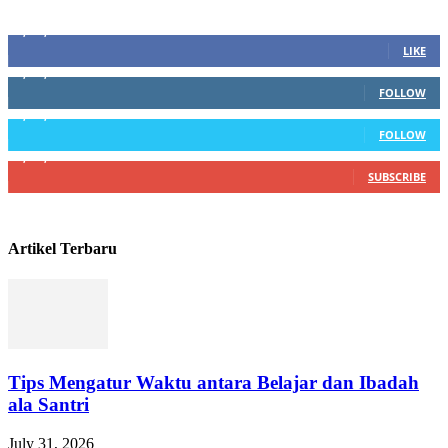
Sosial Media
1,200,234
Fans
LIKE
1,102,345
Followers
FOLLOW
1,004,523
Followers
FOLLOW
4,500,345
Subscribers
SUBSCRIBE
Artikel Terbaru
Tips Mengatur Waktu antara Belajar dan Ibadah
ala Santri
July 31, 2026