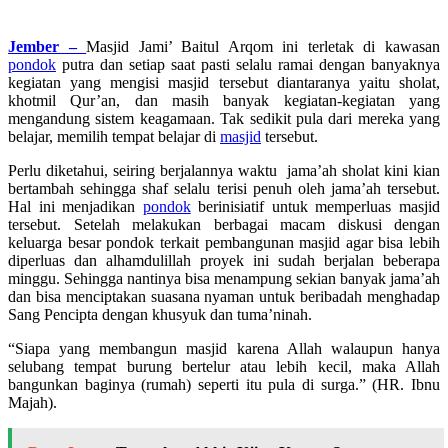
Jember –
M
asjid Jami’ Baitul Arqom ini terletak di kawasan
pondok
putra dan setiap saat pasti selalu ramai dengan banyaknya
kegiatan yang mengisi masjid tersebut diantaranya yaitu sholat,
khotmil Qur’an, dan masih banyak kegiatan-kegiatan yang
mengandung sistem keagamaan. Tak sedikit pula dari mereka yang
belajar, memilih tempat belajar di
masjid
tersebut.
Perlu diketahui, seiring berjalannya waktu jama’ah sholat kini kian
bertambah sehingga shaf selalu terisi penuh oleh jama’ah tersebut.
Hal ini menjadikan
pondok
berinisiatif untuk memperluas masjid
tersebut. Setelah melakukan berbagai macam diskusi dengan
keluarga besar pondok terkait pembangunan masjid agar bisa lebih
diperluas dan alhamdulillah proyek ini sudah berjalan beberapa
minggu. Sehingga nantinya bisa menampung sekian banyak jama’ah
dan bisa menciptakan suasana nyaman untuk beribadah menghadap
Sang Pencipta dengan khusyuk dan tuma’ninah.
“Siapa yang membangun masjid karena Allah walaupun hanya
selubang tempat burung bertelur atau lebih kecil, maka Allah
bangunkan baginya (rumah) seperti itu pula di surga.” (HR. Ibnu
Majah).