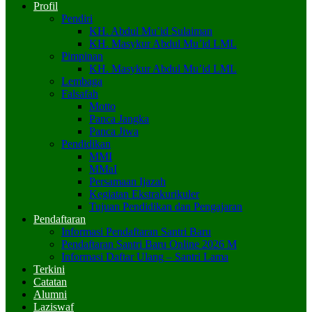
Profil
Pendiri
KH. Abdul Mu’id Sulaiman
KH. Masykur Abdul Mu’id LML
Pimpinan
KH. Masykur Abdul Mu’id LML
Lembaga
Falsafah
Motto
Panca Jangka
Panca Jiwa
Pendidikan
MMI
MMaI
Persamaan Ijazah
Kegiatan Ekstrakurikuler
Tujuan Pendidikan dan Pengajaran
Pendaftaran
Informasi Pendaftaran Santri Baru
Pendaftaran Santri Baru Online 2026 M
Informasi Daftar Ulang – Santri Lama
Terkini
Catatan
Alumni
Laziswaf