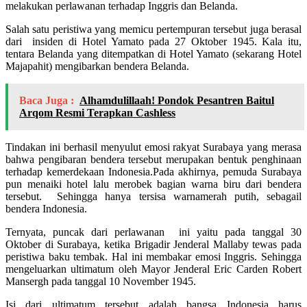
melakukan perlawanan terhadap Inggris dan Belanda.
Salah satu peristiwa yang memicu pertempuran tersebut juga berasal
dari insiden di Hotel Yamato pada 27 Oktober 1945. Kala itu,
tentara Belanda yang ditempatkan di Hotel Yamato (sekarang Hotel
Majapahit) mengibarkan bendera Belanda.
Baca Juga :
Alhamdulillaah! Pondok Pesantren Baitul
Arqom Resmi Terapkan Cashless
Tindakan ini berhasil menyulut emosi rakyat Surabaya yang merasa
bahwa pengibaran bendera tersebut merupakan bentuk penghinaan
terhadap kemerdekaan Indonesia.Pada akhirnya, pemuda Surabaya
pun menaiki hotel lalu merobek bagian warna biru dari bendera
tersebut. Sehingga hanya tersisa warnamerah putih, sebagail
bendera Indonesia.
Ternyata, puncak dari perlawanan ini yaitu pada tanggal 30
Oktober di Surabaya, ketika Brigadir Jenderal Mallaby tewas pada
peristiwa baku tembak. Hal ini membakar emosi Inggris. Sehingga
mengeluarkan ultimatum oleh Mayor Jenderal Eric Carden Robert
Mansergh pada tanggal 10 November 1945.
Isi dari ultimatum tersebut adalah bangsa Indonesia harus