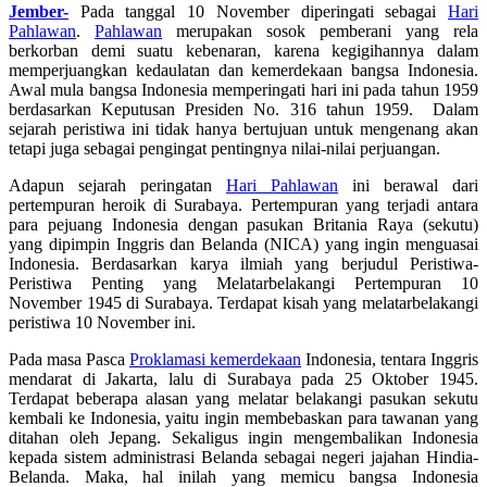
Jember-
Pada tanggal 10 November diperingati sebagai
Hari
Pahlawan
.
Pahlawan
merupakan sosok pemberani yang rela
berkorban demi suatu kebenaran, karena kegigihannya dalam
memperjuangkan kedaulatan dan kemerdekaan bangsa Indonesia.
Awal mula bangsa Indonesia memperingati hari ini pada tahun 1959
berdasarkan Keputusan Presiden No. 316 tahun 1959. Dalam
sejarah peristiwa ini tidak hanya bertujuan untuk mengenang akan
tetapi juga sebagai pengingat pentingnya nilai-nilai perjuangan.
Adapun sejarah peringatan
Hari Pahlawan
ini berawal dari
pertempuran heroik di Surabaya. Pertempuran yang terjadi antara
para pejuang Indonesia dengan pasukan Britania Raya (sekutu)
yang dipimpin Inggris dan Belanda (NICA) yang ingin menguasai
Indonesia. Berdasarkan karya ilmiah yang berjudul Peristiwa-
Peristiwa Penting yang Melatarbelakangi Pertempuran 10
November 1945 di Surabaya. Terdapat kisah yang melatarbelakangi
peristiwa 10 November ini.
Pada masa Pasca
Proklamasi kemerdekaan
Indonesia, tentara Inggris
mendarat di Jakarta, lalu di Surabaya pada 25 Oktober 1945.
Terdapat beberapa alasan yang melatar belakangi pasukan sekutu
kembali ke Indonesia, yaitu ingin membebaskan para tawanan yang
ditahan oleh Jepang. Sekaligus ingin mengembalikan Indonesia
kepada sistem administrasi Belanda sebagai negeri jajahan Hindia-
Belanda. Maka, hal inilah yang memicu bangsa Indonesia