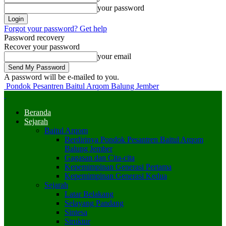
your password
Forgot your password? Get help
Password recovery
Recover your password
your email
A password will be e-mailed to you.
Pondok Pesantren Baitul Arqom Balung Jember
Beranda
Sejarah
Baitul Arqom
Berdirinya Pondok Pesantren Baitul Arqom
Balung Jember
Gagasan dan Cita-cita
Kepemimpinan Generasi Pertama
Kepemimpinan Generasi Kedua
Sejarah
Latar Belakang
Selayang Pandang
Sintesa
Struktur