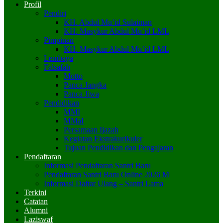
Profil
Pendiri
KH. Abdul Mu’id Sulaiman
KH. Masykur Abdul Mu’id LML
Pimpinan
KH. Masykur Abdul Mu’id LML
Lembaga
Falsafah
Motto
Panca Jangka
Panca Jiwa
Pendidikan
MMI
MMaI
Persamaan Ijazah
Kegiatan Ekstrakurikuler
Tujuan Pendidikan dan Pengajaran
Pendaftaran
Informasi Pendaftaran Santri Baru
Pendaftaran Santri Baru Online 2026 M
Informasi Daftar Ulang – Santri Lama
Terkini
Catatan
Alumni
Laziswaf