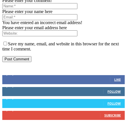
Please enter your comment!
Please enter your name here
You have entered an incorrect email address!
Please enter your email address here
Save my name, email, and website in this browser for the next
time I comment.
Sosial Media
1,200,234
Fans
LIKE
1,102,345
Followers
FOLLOW
1,004,523
Followers
FOLLOW
4,500,345
Subscribers
SUBSCRIBE