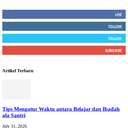
Sosial Media
1,200,234
Fans
LIKE
1,102,345
Followers
FOLLOW
1,004,523
Followers
FOLLOW
4,500,345
Subscribers
SUBSCRIBE
Artikel Terbaru
Tips Mengatur Waktu antara Belajar dan Ibadah
ala Santri
July 31, 2026