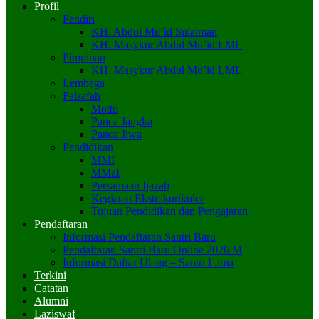
Profil
Pendiri
KH. Abdul Mu’id Sulaiman
KH. Masykur Abdul Mu’id LML
Pimpinan
KH. Masykur Abdul Mu’id LML
Lembaga
Falsafah
Motto
Panca Jangka
Panca Jiwa
Pendidikan
MMI
MMaI
Persamaan Ijazah
Kegiatan Ekstrakurikuler
Tujuan Pendidikan dan Pengajaran
Pendaftaran
Informasi Pendaftaran Santri Baru
Pendaftaran Santri Baru Online 2026 M
Informasi Daftar Ulang – Santri Lama
Terkini
Catatan
Alumni
Laziswaf