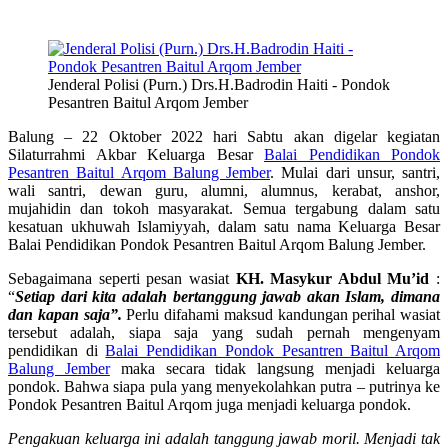
Jenderal Polisi (Purn.) Drs.H.Badrodin Haiti - Pondok
Pesantren Baitul Arqom Jember
Balung – 22 Oktober 2022 hari Sabtu akan digelar kegiatan
Silaturrahmi Akbar Keluarga Besar
Balai Pendidikan Pondok
Pesantren Baitul Arqom Balung Jember
. Mulai dari unsur, santri,
wali santri, dewan guru, alumni, alumnus, kerabat, anshor,
mujahidin dan tokoh masyarakat. Semua tergabung dalam satu
kesatuan ukhuwah Islamiyyah, dalam satu nama Keluarga Besar
Balai Pendidikan Pondok Pesantren Baitul Arqom Balung Jember.
Sebagaimana seperti pesan wasiat
KH. Masykur Abdul Mu’id
:
“
Setiap dari kita adalah bertanggung jawab akan Islam, dimana
dan kapan saja”.
Perlu difahami maksud kandungan perihal wasiat
tersebut adalah, siapa saja yang sudah pernah mengenyam
pendidikan di
Balai Pendidikan Pondok Pesantren Baitul Arqom
Balung Jember
maka secara tidak langsung menjadi keluarga
pondok. Bahwa siapa pula yang menyekolahkan putra – putrinya ke
Pondok Pesantren Baitul Arqom juga menjadi keluarga pondok.
Pengakuan keluarga ini adalah tanggung jawab moril. Menjadi tak