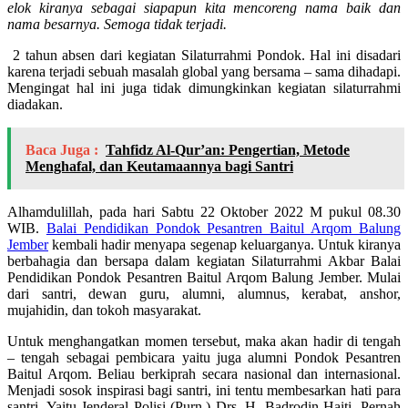
elok kiranya sebagai siapapun kita mencoreng nama baik dan
nama besarnya. Semoga tidak terjadi.
2 tahun absen dari kegiatan Silaturrahmi Pondok. Hal ini disadari
karena terjadi sebuah masalah global yang bersama – sama dihadapi.
Mengingat hal ini juga tidak dimungkinkan kegiatan silaturrahmi
diadakan.
Baca Juga :
Tahfidz Al-Qur’an: Pengertian, Metode
Menghafal, dan Keutamaannya bagi Santri
Alhamdulillah, pada hari Sabtu 22 Oktober 2022 M pukul 08.30
WIB.
Balai Pendidikan Pondok Pesantren Baitul Arqom Balung
Jember
kembali hadir menyapa segenap keluarganya. Untuk kiranya
berbahagia dan bersapa dalam kegiatan Silaturrahmi Akbar Balai
Pendidikan Pondok Pesantren Baitul Arqom Balung Jember. Mulai
dari santri, dewan guru, alumni, alumnus, kerabat, anshor,
mujahidin, dan tokoh masyarakat.
Untuk menghangatkan momen tersebut, maka akan hadir di tengah
– tengah sebagai pembicara yaitu juga alumni Pondok Pesantren
Baitul Arqom. Beliau berkiprah secara nasional dan internasional.
Menjadi sosok inspirasi bagi santri, ini tentu membesarkan hati para
santri. Yaitu Jenderal Polisi (Purn.) Drs. H. Badrodin Haiti. Pernah