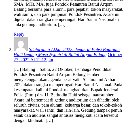
SMA, MTs, MA, juga Pondok Pesantren Baitul Arqom
Balung bersama para alumni, para pejabat, tokoh masyarakat,
wali santri, dan para pimpinan Pondok Pesantren. Acara ini
digelar dalam rangka memperingati Hari Santri Nasional di
aula gedung auditorium. […]
Reply
Silaturahmi Akbar 2022: Jenderal Polisi Badrodin
Haiti kenang Masa Nyantri di Baitul Arqom Balung
October
27, 2022 At 12:12 pm
[…] Balung – Sabtu, 22 Oktober, Lembaga Pendidikan
Pondok Pesantren Baitul Arqom Balung Jember
menyelenggarakan agenda besar yaitu Silaturahmi Akbar
2022 dalam rangka memperingati Hari Santri Nasional. Pada
kesempatan kali ini Pondok menghadirkan Bapak Jenderal
Polisi (Purn) drs. H. Badrodin Haiti sebagai narasumber.
Acara ini bertempat di gedung auditorium dan dihadiri oleh
seluruh civitas, para alumni, keluarga besar, dan tokoh-tokoh
masyarakat, wali santri, dan lain-lain. Gedung tampak penuh
sesak dan audiens sangat antusias mengikuti acara tersebut
dengan khidmat. […]