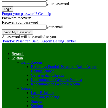
your password
Forgot your password? Get help
Password recovery
Recover your password
your email
A password will be e-mailed to you.
Pondok Pesantren Baitul Arqom Balung Jember
Beranda
Sejarah
Baitul Arqom
Berdirinya Pondok Pesantren Baitul Arqom
Balung Jember
Gagasan dan Cita-cita
Kepemimpinan Generasi Pertama
Kepemimpinan Generasi Kedua
Sejarah
Latar Belakang
Selayang Pandang
Sintesa
Struktur