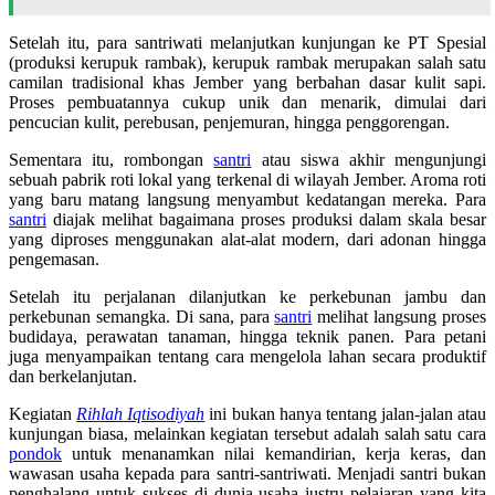
Setelah itu, para santriwati melanjutkan kunjungan ke PT Spesial
(produksi kerupuk rambak), kerupuk rambak merupakan salah satu
camilan tradisional khas Jember yang berbahan dasar kulit sapi.
Proses pembuatannya cukup unik dan menarik, dimulai dari
pencucian kulit, perebusan, penjemuran, hingga penggorengan.
Sementara itu, rombongan
santri
atau siswa akhir mengunjungi
sebuah pabrik roti lokal yang terkenal di wilayah Jember. Aroma roti
yang baru matang langsung menyambut kedatangan mereka. Para
santri
diajak melihat bagaimana proses produksi dalam skala besar
yang diproses menggunakan alat-alat modern, dari adonan hingga
pengemasan.
Setelah itu perjalanan dilanjutkan ke perkebunan jambu dan
perkebunan semangka. Di sana, para
santri
melihat langsung proses
budidaya, perawatan tanaman, hingga teknik panen. Para petani
juga menyampaikan tentang cara mengelola lahan secara produktif
dan berkelanjutan.
Kegiatan
Rihlah Iqtisodiyah
ini bukan hanya tentang jalan-jalan atau
kunjungan biasa, melainkan kegiatan tersebut adalah salah satu cara
pondok
untuk menanamkan nilai kemandirian, kerja keras, dan
wawasan usaha kepada para santri-santriwati. Menjadi santri bukan
penghalang untuk sukses di dunia usaha justru pelajaran yang kita