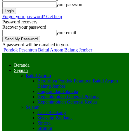
your password
Forgot your password? Get help
Password recovery
Recover your password
your email
A password will be e-mailed to you.
Pondok Pesantren Baitul Arqom Balung Jember
Beranda
Sejarah
Baitul Arqom
Berdirinya Pondok Pesantren Baitul Arqom
Balung Jember
Gagasan dan Cita-cita
Kepemimpinan Generasi Pertama
Kepemimpinan Generasi Kedua
Sejarah
Latar Belakang
Selayang Pandang
Sintesa
Struktur