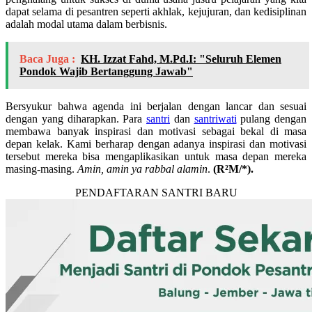
dapat selama di pesantren seperti akhlak, kejujuran, dan kedisiplinan
adalah modal utama dalam berbisnis.
Baca Juga :
KH. Izzat Fahd, M.Pd.I: "Seluruh Elemen
Pondok Wajib Bertanggung Jawab"
Bersyukur bahwa agenda ini berjalan dengan lancar dan sesuai
dengan yang diharapkan. Para
santri
dan
santriwati
pulang dengan
membawa banyak inspirasi dan motivasi sebagai bekal di masa
depan kelak. Kami berharap dengan adanya inspirasi dan motivasi
tersebut mereka bisa mengaplikasikan untuk masa depan mereka
masing-masing.
Amin, amin ya rabbal alamin
.
(R²M/*).
PENDAFTARAN SANTRI BARU