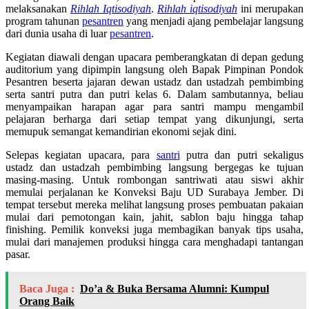
melaksanakan
Rihlah Iqtisodiyah
.
Rihlah iqtisodiyah
ini merupakan
program tahunan
pesantren
yang menjadi ajang pembelajar langsung
dari dunia usaha di luar
pesantren
.
Kegiatan diawali dengan upacara pemberangkatan di depan gedung
auditorium yang dipimpin langsung oleh Bapak Pimpinan Pondok
Pesantren beserta jajaran dewan ustadz dan ustadzah pembimbing
serta santri putra dan putri kelas 6. Dalam sambutannya, beliau
menyampaikan harapan agar para santri mampu mengambil
pelajaran berharga dari setiap tempat yang dikunjungi, serta
memupuk semangat kemandirian ekonomi sejak dini.
Selepas kegiatan upacara, para
santri
putra dan putri sekaligus
ustadz dan ustadzah pembimbing langsung bergegas ke tujuan
masing-masing. Untuk rombongan santriwati atau siswi akhir
memulai perjalanan ke Konveksi Baju UD Surabaya Jember. Di
tempat tersebut mereka melihat langsung proses pembuatan pakaian
mulai dari pemotongan kain, jahit, sablon baju hingga tahap
finishing. Pemilik konveksi juga membagikan banyak tips usaha,
mulai dari manajemen produksi hingga cara menghadapi tantangan
pasar.
Baca Juga :
Do’a & Buka Bersama Alumni: Kumpul
Orang Baik