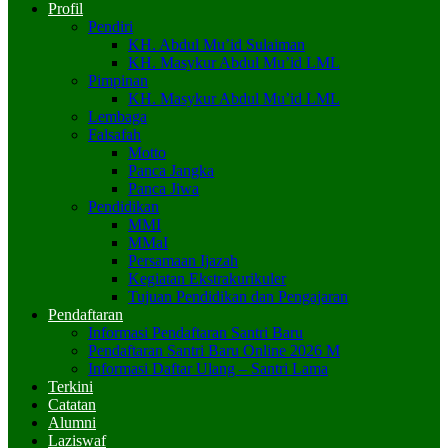
Profil
Pendiri
KH. Abdul Mu’id Sulaiman
KH. Masykur Abdul Mu’id LML
Pimpinan
KH. Masykur Abdul Mu’id LML
Lembaga
Falsafah
Motto
Panca Jangka
Panca Jiwa
Pendidikan
MMI
MMaI
Persamaan Ijazah
Kegiatan Ekstrakurikuler
Tujuan Pendidikan dan Pengajaran
Pendaftaran
Informasi Pendaftaran Santri Baru
Pendaftaran Santri Baru Online 2026 M
Informasi Daftar Ulang – Santri Lama
Terkini
Catatan
Alumni
Laziswaf