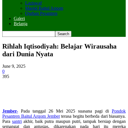
Laziswaf
Masjid Baitul Arqom
Qurban Pesantren
Galeri
Belanja
Rihlah Iqtisodiyah: Belajar Wirausaha
dari Dunia Nyata
June 9, 2025
0
395
Jember-
Pada tanggal 26 Mei 2025 suasana pagi di
Pondok
Pesantren Baitul Arqom Jember
terasa begitu berbeda dari biasanya.
Para
santri
akhir, baik putra maupun putri, tampak bersiap dengan
semangat dan antusias, dikarenakan pada hari itu mereka