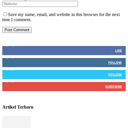
Save my name, email, and website in this browser for the next
time I comment.
Sosial Media
1,200,234
Fans
LIKE
1,102,345
Followers
FOLLOW
1,004,523
Followers
FOLLOW
4,500,345
Subscribers
SUBSCRIBE
Artikel Terbaru