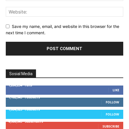
Save my name, email, and website in this browser for the
next time I comment.
Sosial Media
1,200,234
Fans
LIKE
1,102,345
Followers
FOLLOW
1,004,523
Followers
FOLLOW
4,500,345
Subscribers
SUBSCRIBE