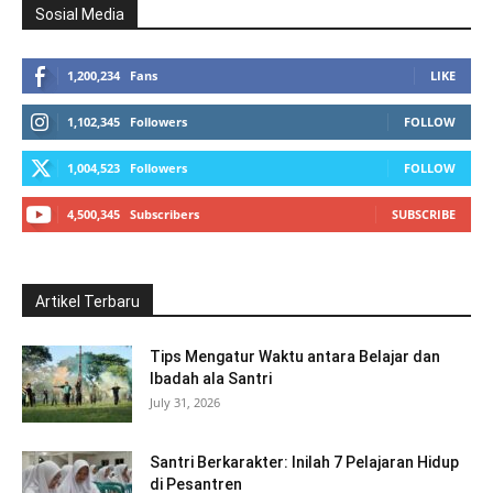
Sosial Media
1,200,234
Fans
LIKE
1,102,345
Followers
FOLLOW
1,004,523
Followers
FOLLOW
4,500,345
Subscribers
SUBSCRIBE
Artikel Terbaru
Tips Mengatur Waktu antara Belajar dan
Ibadah ala Santri
July 31, 2026
Santri Berkarakter: Inilah 7 Pelajaran Hidup
di Pesantren