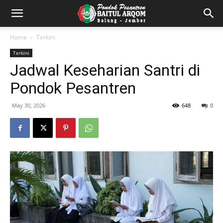
Home
Terkini
Terkini
Jadwal Keseharian Santri di
Pondok Pesantren
May 30, 2026
648
0