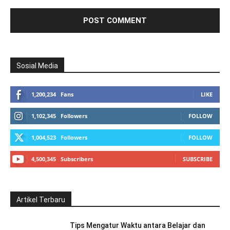
Sosial Media
1,200,234
Fans
LIKE
1,102,345
Followers
FOLLOW
1,004,523
Followers
FOLLOW
4,500,345
Subscribers
SUBSCRIBE
Artikel Terbaru
Tips Mengatur Waktu antara Belajar dan