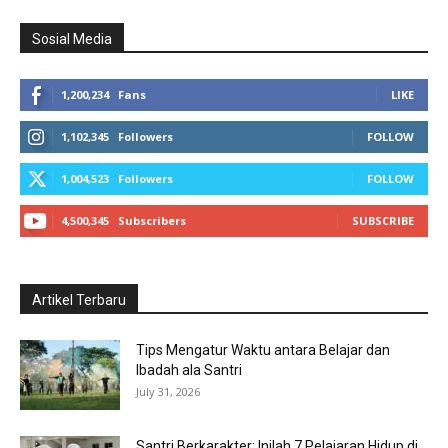
Sosial Media
1,200,234
Fans
LIKE
1,102,345
Followers
FOLLOW
1,004,523
Followers
FOLLOW
4,500,345
Subscribers
SUBSCRIBE
Artikel Terbaru
Tips Mengatur Waktu antara Belajar dan
Ibadah ala Santri
July 31, 2026
Santri Berkarakter: Inilah 7 Pelajaran Hidup di