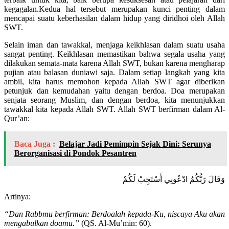
kegagalan.Kedua hal tersebut merupakan kunci penting dalam
mencapai suatu keberhasilan dalam hidup yang diridhoi oleh Allah
SWT.
Selain iman dan tawakkal, menjaga keikhlasan dalam suatu usaha
sangat penting. Keikhlasan memastikan bahwa segala usaha yang
dilakukan semata-mata karena Allah SWT, bukan karena mengharap
pujian atau balasan duniawi saja. Dalam setiap langkah yang kita
ambil, kita harus memohon kepada Allah SWT agar diberikan
petunjuk dan kemudahan yaitu dengan berdoa. Doa merupakan
senjata seorang Muslim, dan dengan berdoa, kita menunjukkan
tawakkal kita kepada Allah SWT. Allah SWT berfirman dalam Al-
Qur’an:
Baca Juga :
Belajar Jadi Pemimpin Sejak Dini: Serunya
Berorganisasi di Pondok Pesantren
وَقَالَ رَبُّكُمُ ادْعُونِي أَسْتَجِبْ لَكُمْ
Artinya:
“Dan Rabbmu berfirman: Berdoalah kepada-Ku, niscaya Aku akan
mengabulkan doamu.”
(QS. Al-Mu’min: 60).