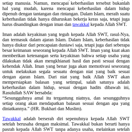
setiap manusia. Namun, mencapai keberhasilan tersebut bukanlah
hal yang mudah, karena mencapai keberhasilan dalam hidup
dipenuh dengan tantangan dan rintangan. Dalam Islam, meraih suatu
keberhasilan tidak hanya diharuskan bekerja keras saja, tetapi juga
harus disandingkan dengan iman dan
tawakkal
kepada Allah SWT.
Iman adalah keyakinan yang teguh kepada Allah SWT, rasul-Nya,
dan termasuk dalam ajaran Islam. Dalam Islam, keberhasilan tidak
hanya diukur dari pencapaian duniawi saja, tetapi juga dari seberapa
besar keimanan seseorang kepada Allah SWT. Iman yang kuat akan
memberikan ketenangan serta keyakinan bahwa setiap usaha yang
dilakukan tidak akan mengkhianati hasil dan pasti sesuai dengan
kehendak Allah. Iman yang benar juga akan memotivasi seseorang
untuk melakukan segala sesuatu dengan niat yang baik sesuai
dengan ajaran Islam. Dari niat yang baik Allah SWT akan
mempersiapkan balasan yang setimpal, salah satunya adalah
keberhasilan dalam hidup, sesuai dengan hadits dibawah ini,
Rasulullah SAW bersabda:
“Sesungguhnya amal itu tergantung niatnya, dan sesungguhnya
setiap orang akan mendapatkan balasan sesuai dengan apa yang
diniatkannya.” (HR. Bukhari dan Muslim).
Tawakkal
adalah berserah diri sepenuhnya kepada Allah SWT
setelah berusaha dengan maksimal. Tawakkal bukan berarti hanya
pasrah kepada Allah SWT tanpa adanya usaha, melainkan setelah