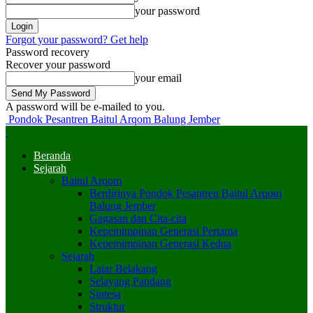
your password
Forgot your password? Get help
Password recovery
Recover your password
your email
A password will be e-mailed to you.
Pondok Pesantren Baitul Arqom Balung Jember
Beranda
Sejarah
Baitul Arqom
Berdirinya Pondok Pesantren Baitul Arqom
Balung Jember
Gagasan dan Cita-cita
Kepemimpinan Generasi Pertama
Kepemimpinan Generasi Kedua
Sejarah
Latar Belakang
Selayang Pandang
Sintesa
Struktur