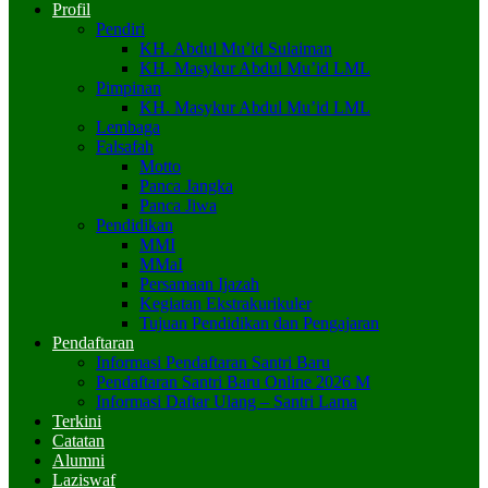
Profil
Pendiri
KH. Abdul Mu’id Sulaiman
KH. Masykur Abdul Mu’id LML
Pimpinan
KH. Masykur Abdul Mu’id LML
Lembaga
Falsafah
Motto
Panca Jangka
Panca Jiwa
Pendidikan
MMI
MMaI
Persamaan Ijazah
Kegiatan Ekstrakurikuler
Tujuan Pendidikan dan Pengajaran
Pendaftaran
Informasi Pendaftaran Santri Baru
Pendaftaran Santri Baru Online 2026 M
Informasi Daftar Ulang – Santri Lama
Terkini
Catatan
Alumni
Laziswaf