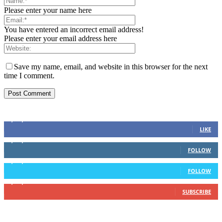
Please enter your name here
You have entered an incorrect email address!
Please enter your email address here
Save my name, email, and website in this browser for the next
time I comment.
Sosial Media
1,200,234
Fans
LIKE
1,102,345
Followers
FOLLOW
1,004,523
Followers
FOLLOW
4,500,345
Subscribers
SUBSCRIBE