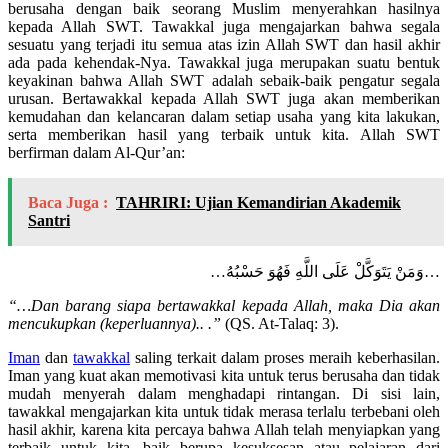
berusaha dengan baik seorang Muslim menyerahkan hasilnya
kepada Allah SWT. Tawakkal juga mengajarkan bahwa segala
sesuatu yang terjadi itu semua atas izin Allah SWT dan hasil akhir
ada pada kehendak-Nya. Tawakkal juga merupakan suatu bentuk
keyakinan bahwa Allah SWT adalah sebaik-baik pengatur segala
urusan. Bertawakkal kepada Allah SWT juga akan memberikan
kemudahan dan kelancaran dalam setiap usaha yang kita lakukan,
serta memberikan hasil yang terbaik untuk kita. Allah SWT
berfirman dalam Al-Qur’an:
Baca Juga :
TAHRIRI: Ujian Kemandirian Akademik
Santri
…وَمَنْ يَتَوَكَّلْ عَلَى اللَّهِ فَهُوَ حَسْبُهُ…
“…Dan barang siapa bertawakkal kepada Allah, maka Dia akan
mencukupkan (keperluannya).. .”
(QS. At-Talaq: 3).
Iman
dan
tawakkal
saling terkait dalam proses meraih keberhasilan.
Iman yang kuat akan memotivasi kita untuk terus berusaha dan tidak
mudah menyerah dalam menghadapi rintangan. Di sisi lain,
tawakkal mengajarkan kita untuk tidak merasa terlalu terbebani oleh
hasil akhir, karena kita percaya bahwa Allah telah menyiapkan yang
terbaik untuk kita, baik berupa kesuksesan atau pelajaran dari