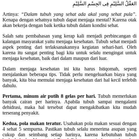
العَقْلُ السَّلِيْمِ فِى الجِسْمِ السَّلِيْمِ
Artinya:
“Dalam tubuh yang sehat ada akal yang sehat pula”
.
Kenapa dengan sehatnya tubuh dapat menjaga mental? Karena otak
akan bekerja dengan baik ketika tubuh dalam kondisi sehat.
Salah satu pembahasan yang kerap kali menjadi perbincangan di
kalangan masyarakat yaitu menjaga kesehatan. Tubuh sehat menjadi
aspek penting dari terlaksanakannya kegiatan sehari-hari. Oleh
karena itu sangat penting bagi kita untuk selalu mengingat untuk
menjaga kesehatan, baik dari dalam maupun dari luar.
Dalam menjaga kesehatan ini kita harus Istiqomah, seperti
menjalankan beberapa tips. Tidak perlu mengeluarkan biaya yang
banyak, kita bisa memulai menjaga kesehatan dari hal kecil terlebih
dahulu.
Pertama, minum air putih 8 gelas per hari.
Tubuh memerlukan
banyak cairan per harinya. Apabila tubuh sampai mengalami
dehidrasi, maka hal tersebut dapat mengakibatkan kita mudah
terserang penyakit.
Kedua, pola makan teratur.
Usahakan pola makan sesuai dengan
4 sehat 5 sempurna. Pastikan tubuh selalu menerima asupan yang
cukup dan seimbang setiap harinya, karena kebutuhan tubuh