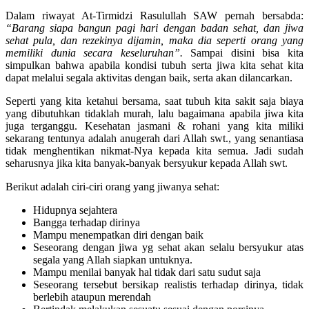
Dalam riwayat At-Tirmidzi Rasulullah SAW pernah bersabda:
“Barang siapa bangun pagi hari dengan badan sehat, dan jiwa
sehat pula, dan rezekinya dijamin, maka dia seperti orang yang
memiliki dunia secara keseluruhan”.
Sampai disini bisa kita
simpulkan bahwa apabila kondisi tubuh serta jiwa kita sehat kita
dapat melalui segala aktivitas dengan baik, serta akan dilancarkan.
Seperti yang kita ketahui bersama, saat tubuh kita sakit saja biaya
yang dibutuhkan tidaklah murah, lalu bagaimana apabila jiwa kita
juga terganggu. Kesehatan jasmani & rohani yang kita miliki
sekarang tentunya adalah anugerah dari Allah swt., yang senantiasa
tidak menghentikan nikmat-Nya kepada kita semua. Jadi sudah
seharusnya jika kita banyak-banyak bersyukur kepada Allah swt.
Berikut adalah ciri-ciri orang yang jiwanya sehat:
Hidupnya sejahtera
Bangga terhadap dirinya
Mampu menempatkan diri dengan baik
Seseorang dengan jiwa yg sehat akan selalu bersyukur atas
segala yang Allah siapkan untuknya.
Mampu menilai banyak hal tidak dari satu sudut saja
Seseorang tersebut bersikap realistis terhadap dirinya, tidak
berlebih ataupun merendah