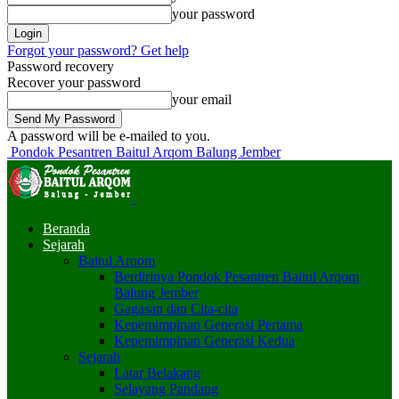
your password
Forgot your password? Get help
Password recovery
Recover your password
your email
A password will be e-mailed to you.
Pondok Pesantren Baitul Arqom Balung Jember
Beranda
Sejarah
Baitul Arqom
Berdirinya Pondok Pesantren Baitul Arqom
Balung Jember
Gagasan dan Cita-cita
Kepemimpinan Generasi Pertama
Kepemimpinan Generasi Kedua
Sejarah
Latar Belakang
Selayang Pandang