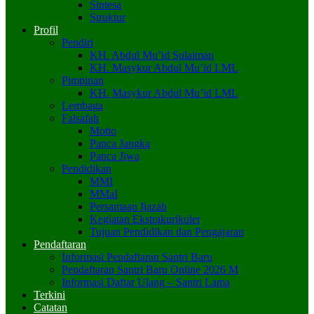
Sintesa
Struktur
Profil
Pendiri
KH. Abdul Mu’id Sulaiman
KH. Masykur Abdul Mu’id LML
Pimpinan
KH. Masykur Abdul Mu’id LML
Lembaga
Falsafah
Motto
Panca Jangka
Panca Jiwa
Pendidikan
MMI
MMaI
Persamaan Ijazah
Kegiatan Ekstrakurikuler
Tujuan Pendidikan dan Pengajaran
Pendaftaran
Informasi Pendaftaran Santri Baru
Pendaftaran Santri Baru Online 2026 M
Informasi Daftar Ulang – Santri Lama
Terkini
Catatan