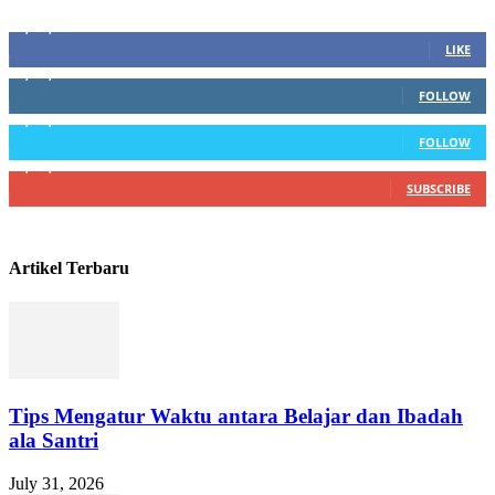
Sosial Media
1,200,234
Fans
LIKE
1,102,345
Followers
FOLLOW
1,004,523
Followers
FOLLOW
4,500,345
Subscribers
SUBSCRIBE
Artikel Terbaru
Tips Mengatur Waktu antara Belajar dan Ibadah
ala Santri
July 31, 2026