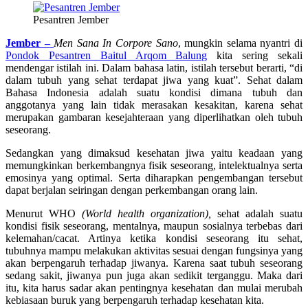
Pesantren Jember
Jember –
Men Sana In Corpore Sano
, mungkin selama nyantri di
Pondok Pesantren Baitul Arqom Balung
kita sering sekali
mendengar istilah ini. Dalam bahasa latin, istilah tersebut berarti, “di
dalam tubuh yang sehat terdapat jiwa yang kuat”. Sehat dalam
Bahasa Indonesia adalah suatu kondisi dimana tubuh dan
anggotanya yang lain tidak merasakan kesakitan, karena sehat
merupakan gambaran kesejahteraan yang diperlihatkan oleh tubuh
seseorang.
Sedangkan yang dimaksud kesehatan jiwa yaitu keadaan yang
memungkinkan berkembangnya fisik seseorang, intelektualnya serta
emosinya yang optimal. Serta diharapkan pengembangan tersebut
dapat berjalan seiringan dengan perkembangan orang lain.
Menurut WHO
(World health organization),
sehat adalah suatu
kondisi fisik seseorang, mentalnya, maupun sosialnya terbebas dari
kelemahan/cacat. Artinya ketika kondisi seseorang itu sehat,
tubuhnya mampu melakukan aktivitas sesuai dengan fungsinya yang
akan berpengaruh terhadap jiwanya. Karena saat tubuh seseorang
sedang sakit, jiwanya pun juga akan sedikit terganggu. Maka dari
itu, kita harus sadar akan pentingnya kesehatan dan mulai merubah
kebiasaan buruk yang berpengaruh terhadap kesehatan kita.