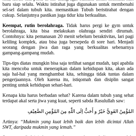
baru siap selalu. Waktu istirahat juga digunakan untuk membenahi
sel-sel dalam tubuh kita. memastikan Tubuh beristirahat dengan
cukup. Selanjutnya pastikan juga tidur kita berkualitas.
Keempat, rutin berolahraga.
Tidak harus pergi ke gym untuk
berolahraga, kita bisa melakukan olahraga sendiri dirumah.
Contohnya: kita pemanasan 20 menit sebelum beraktivitas, lari pagi
keliling komplek, atau bisa juga bersepeda di sore hari. Menjadi
seorang dengan jiwa dan raga yang berkualitas sebenarnya
gampang-gampang mudah.
Tips-tips diatas mungkin bisa saja terlihat sangat mudah, tapi apabila
kita mencoba untuk menerapkan dalam kehidupan kita, akan ada
saja hal-hal yang menghambat kita, sehingga tidak tuntas dalam
pengerjaannya. Oleh karena itu, istiqomah dan disiplin sangat
penting untuk kehidupan sehari-hari.
Kenapa kita harus berbadan sehat? Karena dalam tubuh yang sehat
terdapat akal serta jiwa yang kuat, seperti sabda Rasulullah saw:
المُؤْمِنُ القَوِيُّ خَيْرٌ و أَحَبٌّ اِلَى اللّٰهِ مِنَ المُؤْمِنِ الضَّعِيْفِ
Artinya:
“Mukmin yang kuat lebih baik dan lebih dicintai Allah
SWT, daripada mukmin yang lemah.”