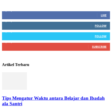
Sosial Media
1,200,234
Fans
LIKE
1,102,345
Followers
FOLLOW
1,004,523
Followers
FOLLOW
4,500,345
Subscribers
SUBSCRIBE
Artikel Terbaru
Tips Mengatur Waktu antara Belajar dan Ibadah
ala Santri