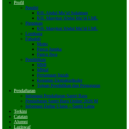
Profil
Pendiri
KH. Abdul Mu’id Sulaiman
KH. Masykur Abdul Mu’id LML
Pimpinan
KH. Masykur Abdul Mu’id LML
Lembaga
Falsafah
Motto
Panca Jangka
Panca Jiwa
Pendidikan
MMI
MMaI
Persamaan Ijazah
Kegiatan Ekstrakurikuler
Tujuan Pendidikan dan Pengajaran
Pendaftaran
Informasi Pendaftaran Santri Baru
Pendaftaran Santri Baru Online 2026 M
Informasi Daftar Ulang – Santri Lama
Terkini
Catatan
Alumni
Laziswaf