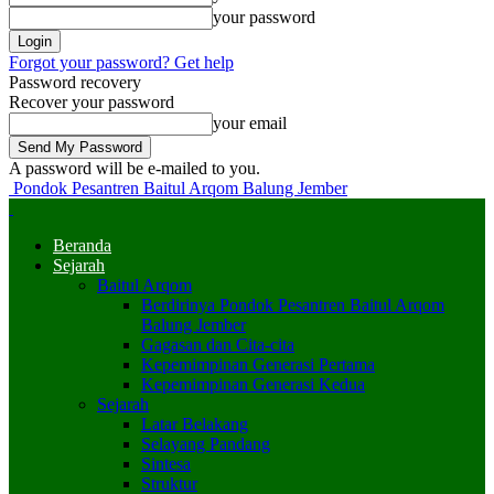
your password
Forgot your password? Get help
Password recovery
Recover your password
your email
A password will be e-mailed to you.
Pondok Pesantren Baitul Arqom Balung Jember
Beranda
Sejarah
Baitul Arqom
Berdirinya Pondok Pesantren Baitul Arqom
Balung Jember
Gagasan dan Cita-cita
Kepemimpinan Generasi Pertama
Kepemimpinan Generasi Kedua
Sejarah
Latar Belakang
Selayang Pandang
Sintesa
Struktur