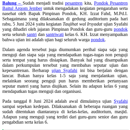
Balung –
Sudah menjadi tradisi
pesantren
kita,
Pondok Pesantren
Baitul Arqom Jember
untuk mengadakan kegiatan pengarahan serta
nasehat oleh Bapak Pimpinan Pondok, KH. Izzat Fahd, M.Pd.I.
Sebagaimana yang dilaksanakan di gedung auditorium pada hari
rabu, 5 Juni 2024 yaitu kegiatan
T
aujihat wal
I
rsyadat
ujian Syafahi
yang dihadiri oleh jajaran Pimpinan Pondok dan guru-guru
pondok
serta seluruh
santri
dan
santriwati
kelas 6. KH. Izzat menyampaikan
bahwa ujian ini adalah ujian bagi seluruh warga
pondok
.
Dalam agenda tersebut juga diumumkan perihal siapa saja yang
menguji dan siapa saja yang mendapatkan tugas-tugas non penguji
serta tempat yang harus disiapkan. Banyak hal yang disampaikan
dalam perkumpulan tersebut yang membahas seputar ujian dan
kepesantrenan. Berharap
ujian Syafahi
ini bisa berjalan dengan
lancar. Bukan hanya kelas 1-5 saja yang menjalankan ujian,
melainkan seorang penguji pun harus memberikan pertanyaan
seputar materi yang harus diujikan. Selain itu adapun kelas 6 yang
mendapatkan tugas menguji dan organisasi.
Pada tanggal 8 Juni 2024 adalah awal dimulainya ujian
Syafahi
sampai sepekan kedepan. Dilaksanakan di beberapa ruangan yang
sudah ditentukan diantaranya di kelas-kelas, auditorium, masjid.
Adapun yang menguji yang terdiri dari guru-guru senior dan guru
pengabdian serta kelas 6.