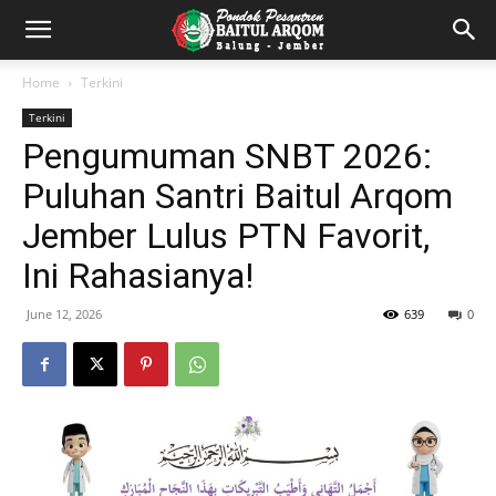
Home
Terkini
Terkini
Pengumuman SNBT 2026:
Puluhan Santri Baitul Arqom
Jember Lulus PTN Favorit,
Ini Rahasianya!
June 12, 2026
639
0