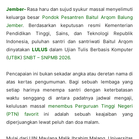
Jember-
Rasa haru dan sujud syukur massal menyelimuti
keluarga besar
Pondok Pesantren Baitul Arqom Balung
Jember
. Berdasarkan keputusan resmi Kementerian
Pendidikan Tinggi, Sains, dan Teknologi Republik
Indonesia, puluhan santri dan santriwati Baitul Arqom
dinyatakan
LULUS
dalam Ujian Tulis Berbasis Komputer
(
UTBK
)
SNBT – SNPMB 2026
.
Pencapaian ini bukan sekadar angka atau deretan nama di
atas kertas pengumuman. Bagi sebuah lembaga yang
setiap harinya menempa santri dengan keterbatasan
waktu senggang di antara padatnya jadwal mengaji,
kelulusan massal
menembus Perguruan Tinggi Negeri
(PTN) favorit
ini adalah sebuah keajaiban yang
diperjuangkan lewat peluh dan doa malam.
Mulai dari UIN Maulana Malik Ibrahim Malang, Universitas