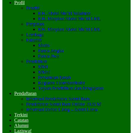
Profil
Pendiri
KH. Abdul Mu’id Sulaiman
KH. Masykur Abdul Mu’id LML
Pimpinan
KH. Masykur Abdul Mu’id LML
Lembaga
Falsafah
Motto
Panca Jangka
Panca Jiwa
Pendidikan
MMI
MMaI
Persamaan Ijazah
Kegiatan Ekstrakurikuler
Tujuan Pendidikan dan Pengajaran
Pendaftaran
Informasi Pendaftaran Santri Baru
Pendaftaran Santri Baru Online 2026 M
Informasi Daftar Ulang – Santri Lama
Terkini
Catatan
Alumni
Laziswaf