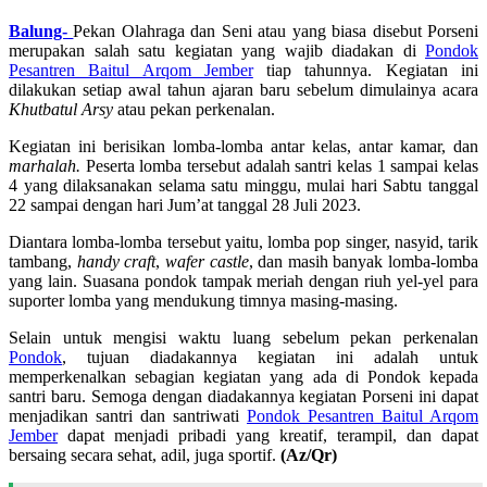
Balung-
Pekan Olahraga dan Seni atau yang biasa disebut Porseni
merupakan salah satu kegiatan yang wajib diadakan di
Pondok
Pesantren Baitul Arqom Jember
tiap tahunnya. Kegiatan ini
dilakukan setiap awal tahun ajaran baru sebelum dimulainya acara
Khutbatul Arsy
atau pekan perkenalan.
Kegiatan ini berisikan lomba-lomba antar kelas, antar kamar, dan
marhalah.
Peserta lomba tersebut adalah santri kelas 1 sampai kelas
4 yang dilaksanakan selama satu minggu, mulai hari Sabtu tanggal
22 sampai dengan hari Jum’at tanggal 28 Juli 2023.
Diantara lomba-lomba tersebut yaitu, lomba pop singer, nasyid, tarik
tambang,
handy craft
,
wafer castle
, dan masih banyak lomba-lomba
yang lain. Suasana pondok tampak meriah dengan riuh yel-yel para
suporter lomba yang mendukung timnya masing-masing.
Selain untuk mengisi waktu luang sebelum pekan perkenalan
Pondok
, tujuan diadakannya kegiatan ini adalah untuk
memperkenalkan sebagian kegiatan yang ada di Pondok kepada
santri baru. Semoga dengan diadakannya kegiatan Porseni ini dapat
menjadikan santri dan santriwati
Pondok Pesantren Baitul Arqom
Jember
dapat menjadi pribadi yang kreatif, terampil, dan dapat
bersaing secara sehat, adil, juga sportif.
(Az/Qr)