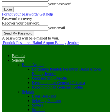
your password
Forgot your password? Get help
Password recovery
Recover your password
your email
A password will be e-mailed to you.
Pondok Pesantren Baitul Arqom Balung Jember
Beranda
Sejarah
Baitul Arqom
Berdirinya Pondok Pesantren Baitul Arqom
Balung Jember
Gagasan dan Cita-cita
Kepemimpinan Generasi Pertama
Kepemimpinan Generasi Kedua
Sejarah
Latar Belakang
Selayang Pandang
Sintesa
Struktur