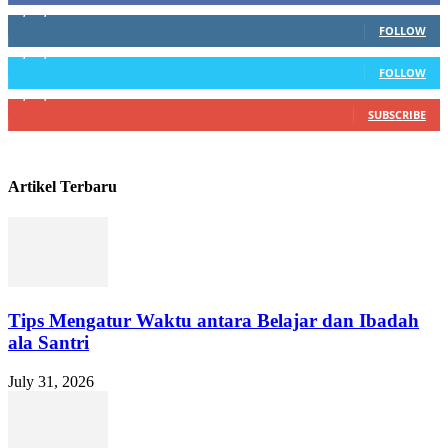
1,102,345
Followers
FOLLOW
1,004,523
Followers
FOLLOW
4,500,345
Subscribers
SUBSCRIBE
Artikel Terbaru
Tips Mengatur Waktu antara Belajar dan Ibadah
ala Santri
July 31, 2026