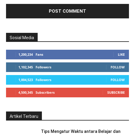
Sosial Media
1,200,234
Fans
LIKE
1,102,345
Followers
FOLLOW
1,004,523
Followers
FOLLOW
4,500,345
Subscribers
SUBSCRIBE
Artikel Terbaru
Tips Mengatur Waktu antara Belajar dan