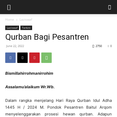
Home
Laziswaf
Laziswaf
Terkini
Qurban Bagi Pesantren
June 22, 2022
2750
0
Bismillahirrohmanirrohim
Assalamu’alaikum Wr.Wb.
Dalam rangka menjelang Hari Raya Qurban Idul Adha
1445 H / 2024 M. Pondok Pesantren Baitul Arqom
menyelenggarakan prosesi hewan qurban. Adapun