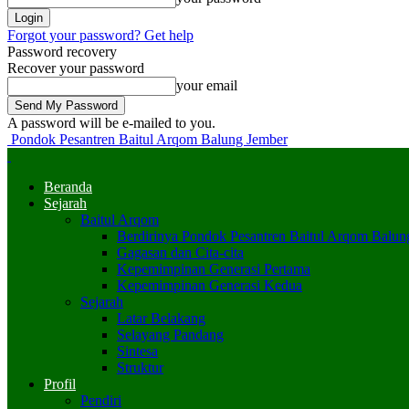
Forgot your password? Get help
Password recovery
Recover your password
your email
A password will be e-mailed to you.
Pondok Pesantren Baitul Arqom Balung Jember
Beranda
Sejarah
Baitul Arqom
Berdirinya Pondok Pesantren Baitul Arqom Balun
Gagasan dan Cita-cita
Kepemimpinan Generasi Pertama
Kepemimpinan Generasi Kedua
Sejarah
Latar Belakang
Selayang Pandang
Sintesa
Struktur
Profil
Pendiri