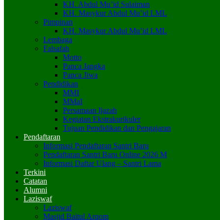
KH. Abdul Mu’id Sulaiman
KH. Masykur Abdul Mu’id LML
Pimpinan
KH. Masykur Abdul Mu’id LML
Lembaga
Falsafah
Motto
Panca Jangka
Panca Jiwa
Pendidikan
MMI
MMaI
Persamaan Ijazah
Kegiatan Ekstrakurikuler
Tujuan Pendidikan dan Pengajaran
Pendaftaran
Informasi Pendaftaran Santri Baru
Pendaftaran Santri Baru Online 2026 M
Informasi Daftar Ulang – Santri Lama
Terkini
Catatan
Alumni
Laziswaf
Laziswaf
Masjid Baitul Arqom