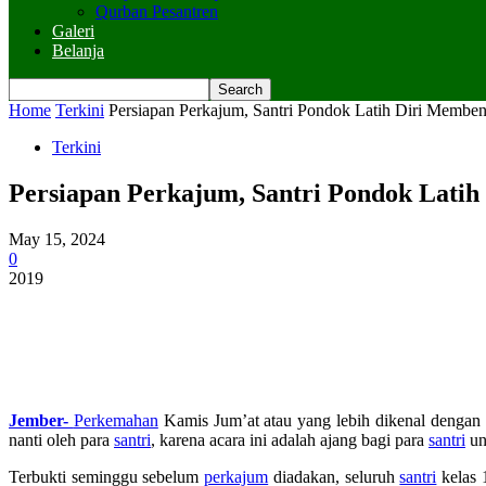
Qurban Pesantren
Galeri
Belanja
Home
Terkini
Persiapan Perkajum, Santri Pondok Latih Diri Membe
Terkini
Persiapan Perkajum, Santri Pondok Lati
May 15, 2024
0
2019
Jember-
Perkemahan
Kamis Jum’at atau yang lebih dikenal dengan 
nanti oleh para
santri
, karena acara ini adalah ajang bagi para
santri
un
Terbukti seminggu sebelum
perkajum
diadakan, seluruh
santri
kelas 