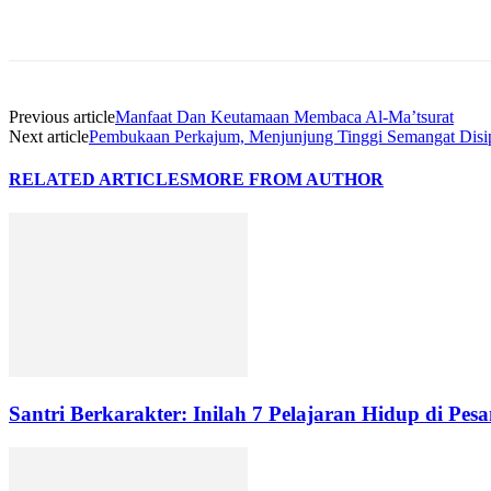
Previous article
Manfaat Dan Keutamaan Membaca Al-Ma’tsurat
Next article
Pembukaan Perkajum, Menjunjung Tinggi Semangat Disi
RELATED ARTICLES
MORE FROM AUTHOR
Santri Berkarakter: Inilah 7 Pelajaran Hidup di Pesa