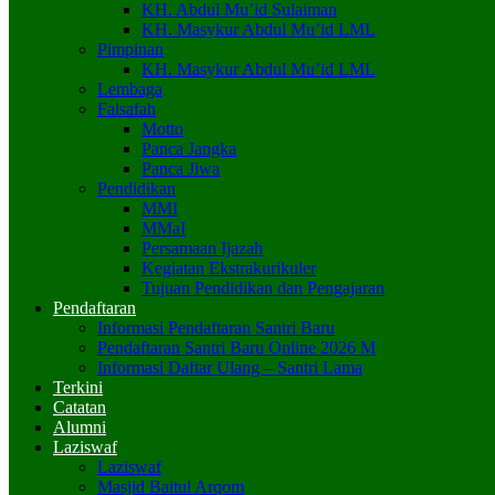
KH. Abdul Mu’id Sulaiman
KH. Masykur Abdul Mu’id LML
Pimpinan
KH. Masykur Abdul Mu’id LML
Lembaga
Falsafah
Motto
Panca Jangka
Panca Jiwa
Pendidikan
MMI
MMaI
Persamaan Ijazah
Kegiatan Ekstrakurikuler
Tujuan Pendidikan dan Pengajaran
Pendaftaran
Informasi Pendaftaran Santri Baru
Pendaftaran Santri Baru Online 2026 M
Informasi Daftar Ulang – Santri Lama
Terkini
Catatan
Alumni
Laziswaf
Laziswaf
Masjid Baitul Arqom