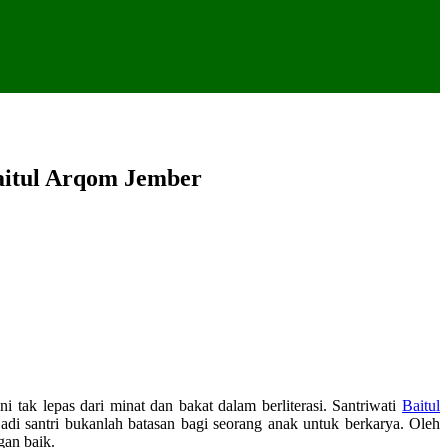
aitul Arqom Jember
 ini tak lepas dari minat dan bakat dalam berliterasi. Santriwati
Baitul
di santri bukanlah batasan bagi seorang anak untuk berkarya. Oleh
an baik.