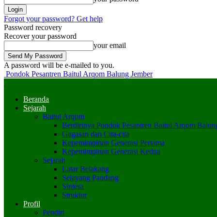
Forgot your password? Get help
Password recovery
Recover your password
your email
A password will be e-mailed to you.
Pondok Pesantren Baitul Arqom Balung Jember
Beranda
Sejarah
Baitul Arqom
Berdirinya Pondok Pesantren Baitul Arqom Balun
Gagasan dan Cita-cita
Kepemimpinan Generasi Pertama
Kepemimpinan Generasi Kedua
Sejarah
Latar Belakang
Selayang Pandang
Sintesa
Struktur
Profil
Pendiri