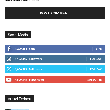
Sosial Media
1,200,234
Fans
LIKE
1,102,345
Followers
FOLLOW
1,004,523
Followers
FOLLOW
4,500,345
Subscribers
SUBSCRIBE
Artikel Terbaru