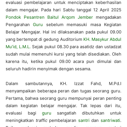
evaluasi pembelajaran untuk menciptakan keberhasilan
dalam mengajar. Pada hari Sabtu tanggal 12 April 2025
Pondok Pesantren Baitul Arqom Jember
mengadakan
Pengarahan
Guru
sebelum memasuki masa Kegiatan
Belajar Mengajar. Hal ini dilaksanakan pada pukul 09.00
yang bertempat di gedung Auditorium
KH. Masykur Abdul
Mu’id, L.M.L.
Sejak pukul 08.30 para asatidz dan ustadzat
sudah mulai memenuhi kursi yang telah disediakan. Oleh
karena itu, ketika pukul 09.00 acara pun dimulai dan
seluruh hadirin menyimak dengan sesama.
Dalam sambutannya, KH. Izzat Fahd, M.Pd.I
menyampaikan beberapa peran dan tugas seorang guru.
Pertama, bahwa seorang guru mempunyai peran penting
dalam kegiatan belajar mengajar. Tak lepas dari itu,
evaluasi bagi
guru
sangatlah dibutuhkan untuk
meningkatkan
traffic
pembelajaran
santri
dan
santriwati
.