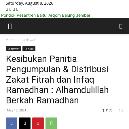
Saturday, August 8, 2026
Pondok Pesantren Baitul Arqom Balung Jember
Home
Laziswaf
Laziswaf
Terkini
Kesibukan Panitia
Pengumpulan & Distribusi
Zakat Fitrah dan Infaq
Ramadhan : Alhamdulillah
Berkah Ramadhan
May 12, 2021
1170
0