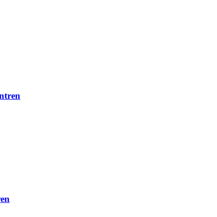
ntren
ren