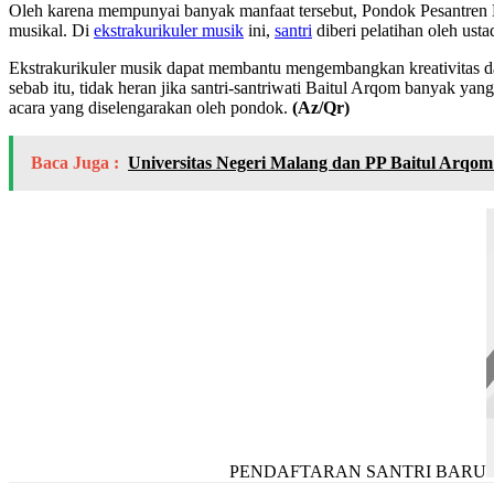
Oleh karena mempunyai banyak manfaat tersebut, Pondok Pesantre
musikal. Di
ekstrakurikuler musik
ini,
santri
diberi pelatihan oleh ust
Ekstrakurikuler musik dapat membantu mengembangkan kreativitas dan b
sebab itu, tidak heran jika santri-santriwati Baitul Arqom banyak yan
acara yang diselengarakan oleh pondok.
(Az/Qr)
Baca Juga :
Universitas Negeri Malang dan PP Baitul Arqom
PENDAFTARAN SANTRI BARU