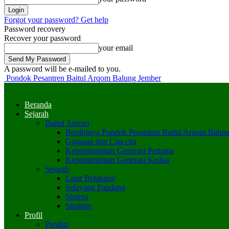
Forgot your password? Get help
Password recovery
Recover your password
your email
A password will be e-mailed to you.
Pondok Pesantren Baitul Arqom Balung Jember
Beranda
Sejarah
Baitul Arqom
Berdirinya Pondok Pesantren Baitul Arqom Balun
Gagasan dan Cita-cita
Kepemimpinan Generasi Pertama
Kepemimpinan Generasi Kedua
Sejarah
Latar Belakang
Selayang Pandang
Sintesa
Struktur
Profil
Pendiri