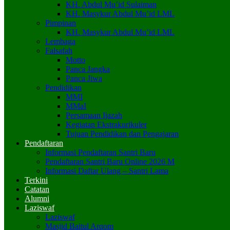
KH. Abdul Mu’id Sulaiman
KH. Masykur Abdul Mu’id LML
Pimpinan
KH. Masykur Abdul Mu’id LML
Lembaga
Falsafah
Motto
Panca Jangka
Panca Jiwa
Pendidikan
MMI
MMaI
Persamaan Ijazah
Kegiatan Ekstrakurikuler
Tujuan Pendidikan dan Pengajaran
Pendaftaran
Informasi Pendaftaran Santri Baru
Pendaftaran Santri Baru Online 2026 M
Informasi Daftar Ulang – Santri Lama
Terkini
Catatan
Alumni
Laziswaf
Laziswaf
Masjid Baitul Arqom