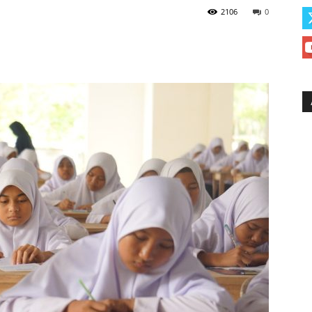
2106
0
Baitul
Arqom
Balung