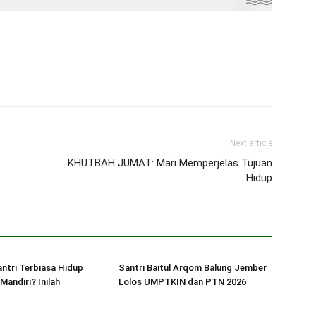
Next article
KHUTBAH JUMAT: Mari Memperjelas Tujuan
Hidup
ntri Terbiasa Hidup
Santri Baitul Arqom Balung Jember
 Mandiri? Inilah
Lolos UMPTKIN dan PTN 2026