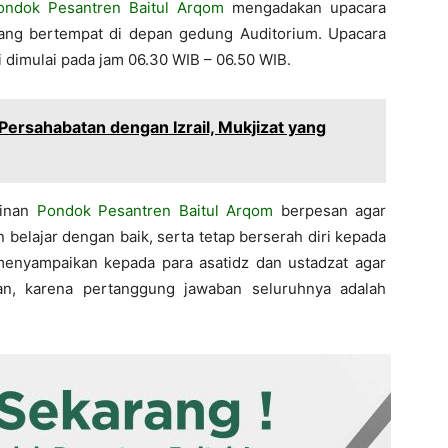
ondok Pesantren Baitul Arqom
mengadakan upacara
, yang bertempat di depan gedung Auditorium. Upacara
ni dimulai pada jam 06.30 WIB – 06.50 WIB.
h Persahabatan dengan Izrail, Mukjizat yang
pinan
Pondok Pesantren Baitul Arqom
berpesan agar
 belajar dengan baik, serta tetap berserah diri kepada
 menyampaikan kepada para asatidz dan ustadzat agar
jian, karena pertanggung jawaban seluruhnya adalah