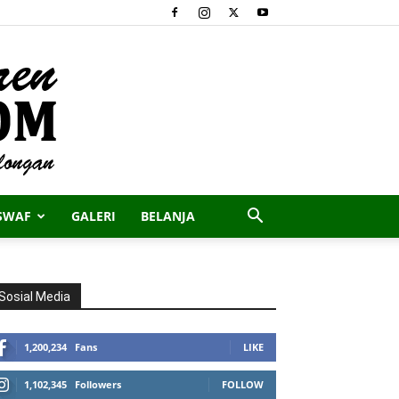
SWAF
GALERI
BELANJA
Sosial Media
1,200,234
Fans
LIKE
1,102,345
Followers
FOLLOW