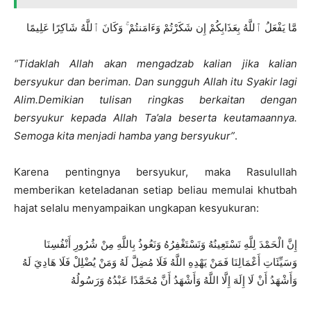
مَّا يَفْعَلُ ٱللَّهُ بِعَذَابِكُمْ إِن شَكَرْتُمْ وَءَامَنتُمْ ۚ وَكَانَ ٱللَّهُ شَاكِرًا عَلِيمًا
“Tidaklah Allah akan mengadzab kalian jika kalian
bersyukur dan beriman. Dan sungguh Allah itu Syakir lagi
Alim.Demikian tulisan ringkas berkaitan dengan
bersyukur kepada Allah Ta’ala beserta keutamaannya.
Semoga kita menjadi hamba yang bersyukur”
.
Karena pentingnya bersyukur, maka Rasulullah
memberikan keteladanan setiap beliau memulai khutbah
hajat selalu menyampaikan ungkapan kesyukuran:
إِنَّ الْحَمْدَ لِلَّهِ نَسْتَعِينُهُ وَنَسْتَغْفِرُهُ وَنَعُوذُ بِاللَّهِ مِنْ شُرُورِ أَنْفُسِنَا
وَسَيِّئَاتِ أَعْمَالِنَا فَمَنْ يَهْدِهِ اللَّهُ فَلَا مُضِلَّ لَهُ وَمَنْ يُضْلِلْ فَلَا هَادِيَ لَهُ
وَأَشْهَدُ أَنْ لَا إِلَهَ إِلَّا اللَّهُ وَأَشْهَدُ أَنَّ مُحَمَّدًا عَبْدُهُ وَرَسُولُهُ