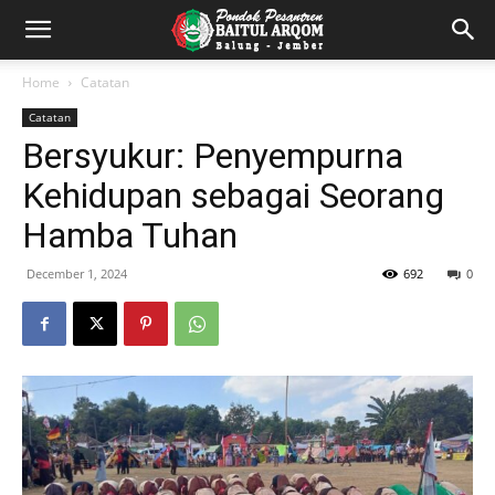
Home
Catatan
Catatan
Bersyukur: Penyempurna
Kehidupan sebagai Seorang
Hamba Tuhan
December 1, 2024
692
0