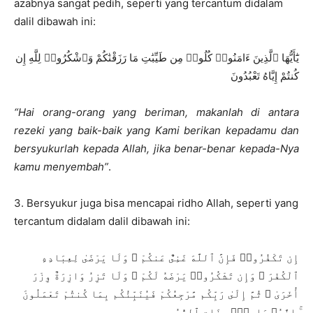
azabnya sangat pedih, seperti yang tercantum didalam
dalil dibawah ini:
يَٰٓأَيُّهَا ٱلَّذِينَ ءَامَنُوا۟ كُلُوا۟ مِن طَيِّبَٰتِ مَا رَزَقْنَٰكُمْ وَٱشْكُرُوا۟ لِلَّهِ إِن
كُنتُمْ إِيَّاهُ تَعْبُدُونَ
“Hai orang-orang yang beriman, makanlah di antara
rezeki yang baik-baik yang Kami berikan kepadamu dan
bersyukurlah kepada Allah, jika benar-benar kepada-Nya
kamu menyembah”
.
3. Bersyukur juga bisa mencapai ridho Allah, seperti yang
tercantum didalam dalil dibawah ini:
إِن تَكْفُرُوا۟ فَإِنَّ ٱللَّهَ غَنِىٌّ عَنكُمْ ۖ وَلَا يَرْضَىٰ لِعِبَادِهِ
ٱلْكُفْرَ ۖ وَإِن تَشْكُرُوا۟ يَرْضَهُ لَكُمْ ۗ وَلَا تَزِرُ وَازِرَةٌ وِزْرَ
أُخْرَىٰ ۗ ثُمَّ إِلَىٰ رَبِّكُم مَّرْجِعُكُمْ فَيُنَبِّئُكُم بِمَا كُنتُمْ تَعْمَلُونَ
ۚ إِنَّهُۥ عَلِيمٌۢ بِذَاتِ ٱلصُّدُورِ