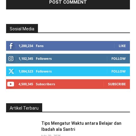
Sosial Media
1,200,234
Fans
LIKE
1,102,345
Followers
FOLLOW
1,004,523
Followers
FOLLOW
4,500,345
Subscribers
SUBSCRIBE
Artikel Terbaru
Tips Mengatur Waktu antara Belajar dan
Ibadah ala Santri
July 31, 2026