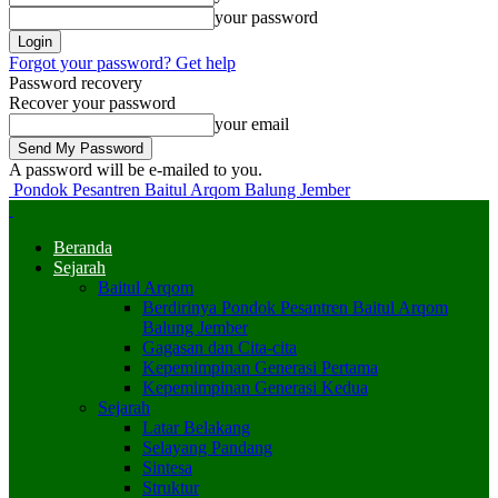
your password
Forgot your password? Get help
Password recovery
Recover your password
your email
A password will be e-mailed to you.
Pondok Pesantren Baitul Arqom Balung Jember
Beranda
Sejarah
Baitul Arqom
Berdirinya Pondok Pesantren Baitul Arqom
Balung Jember
Gagasan dan Cita-cita
Kepemimpinan Generasi Pertama
Kepemimpinan Generasi Kedua
Sejarah
Latar Belakang
Selayang Pandang
Sintesa
Struktur