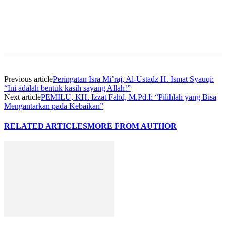
Previous article
Peringatan Isra Mi’raj, Al-Ustadz H. Ismat Syauqi:
“Ini adalah bentuk kasih sayang Allah!”
Next article
PEMILU, KH. Izzat Fahd, M.Pd.I: “Pilihlah yang Bisa
Mengantarkan pada Kebaikan”
RELATED ARTICLES
MORE FROM AUTHOR