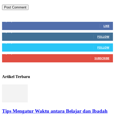
Sosial Media
1,200,234
Fans
LIKE
1,102,345
Followers
FOLLOW
1,004,523
Followers
FOLLOW
4,500,345
Subscribers
SUBSCRIBE
Artikel Terbaru
Tips Mengatur Waktu antara Belajar dan Ibadah