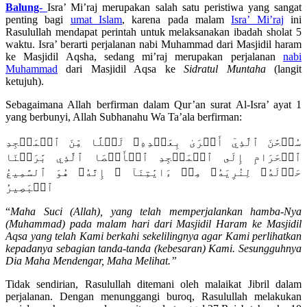
Balung-
Isra’ Mi’raj merupakan salah satu peristiwa yang sangat
penting bagi
umat Islam
, karena pada malam
Isra’ Mi’raj
ini
Rasulullah mendapat perintah untuk melaksanakan ibadah sholat 5
waktu. Isra’ berarti perjalanan nabi Muhammad dari Masjidil haram
ke Masjidil Aqsha, sedang mi’raj merupakan perjalanan
nabi
Muhammad
dari Masjidil Aqsa ke
Sidratul Muntaha
(langit
ketujuh).
Sebagaimana Allah berfirman dalam Qur’an surat Al-Isra’ ayat 1
yang berbunyi, Allah Subhanahu Wa Ta’ala berfirman:
سُبۡحَٰنَ ٱلَّذِيٓ أَسۡرَىٰ بِعَبۡدِهِۦ لَيۡلًا مِّنَ ٱلۡمَسۡجِدِ
ٱلۡحَرَامِ إِلَى ٱلۡمَسۡجِدِ ٱلۡأَقۡصَا ٱلَّذِي بَٰرَكۡنَا
حَوۡلَهُۥ لِنُرِيَهُۥ مِنۡ ءَايَٰتِنَآ ۚ إِنَّهُۥ هُوَ ٱلسَّمِيعُ
ٱلۡبَصِيرُ
“
Maha Suci (Allah), yang telah memperjalankan hamba-Nya
(Muhammad) pada malam hari dari Masjidil Haram ke Masjidil
Aqsa yang telah Kami berkahi sekelilingnya agar Kami perlihatkan
kepadanya sebagian tanda-tanda (kebesaran) Kami. Sesungguhnya
Dia Maha Mendengar, Maha Melihat.”
Tidak sendirian, Rasulullah ditemani oleh malaikat Jibril dalam
perjalanan. Dengan menunggangi buroq, Rasulullah melakukan