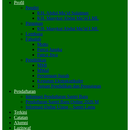
Profil
Pendiri
KH. Abdul Mu’id Sulaiman
KH. Masykur Abdul Mu’id LML
Pimpinan
KH. Masykur Abdul Mu’id LML
Lembaga
Falsafah
Motto
Panca Jangka
Panca Jiwa
Pendidikan
MMI
MMaI
Persamaan Ijazah
Kegiatan Ekstrakurikuler
Tujuan Pendidikan dan Pengajaran
Pendaftaran
Informasi Pendaftaran Santri Baru
Pendaftaran Santri Baru Online 2026 M
Informasi Daftar Ulang – Santri Lama
Terkini
Catatan
Alumni
Laziswaf