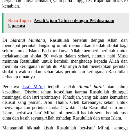
perjalanan hanya semalam, yaitu pada tanggal 27 Rajab tahun ke-10
kenabian.
Baca Juga :
Awali Ujian Tahriri dengan Pelaksanaan
Upacara
Di
Sidratul Muntaha,
Rasulullah bertemu dengan Allah dan
mendapat perintah langsung untuk menunaikan ibadah sholat bagi
seluruh umat Islam. Pada mulanya Allah memberi perintah untuk
melaksanakan sholat 50 waktu dalam sehari, namun nabi Musa
meminta Rasulullah untuk kembali menghadap kepada Allah dan
meminta keringanan untuk itu. Akhirnya Allah menetapkan perintah
sholat 5 waktu dalam sehari atas permintaan keringanan Rasulullah
terhadap umatnya.
Peristiwa
Isra’ Mi’raj
terjadi setelah
Aamul huzni
atau tahun
kesedihan. Disebut tahun kesedihan karena Rasulullah ditinggal
meninggal oleh istri tercintanya, Khadijah, yang tak lama kemudian
disusul sang paman, Abu Thalib. Oleh karenanya, selain untuk
menyampaikan perintah sholat 5 waktu pada Rasulullah dan umat
Islam, peristiwa Isra’ Mi’raj ini menjadi hadiah serta bentuk rasa
cinta dan kasih sayang Allah terhadap Rasulullah dan umat Islam.
Mengambil hikmah kisah Rasulullah ber-Isra’ Mi’raj, semoga